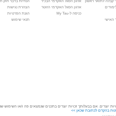
י קבלה לתואר ראשון
ארגון הסגל האקדמי הבכיר
הנחיות בדבר חוק ח
ימודים
ארגון הסגל האקדמי הזוטר
הצהרת נגישות
כניסה ל-My Tau
הגנת הפרטיות
 האישי
תנאי שימוש
יות יוצרים. אם בבעלותך זכויות יוצרים בתכנים שנמצאים פה ו/או השימוש ש
נות בהקדם לכתובת שכאן >>