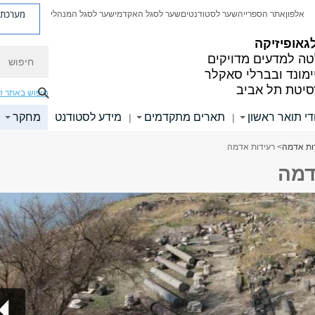
מערכת פ
אלפון
אתר הספרייה
שער לסטודנטים
שער לסגל האקדמי
שער לסגל המנהלי
גאופיזיקה
חיפוש
ה למדעים מדויקים
ימונד ובברלי סאקלר
סיטת תל אביב
חיפוש באתר ז
די תואר ראשון
תארים מתקדמים
מידע לסטודנט
מחקר
|
|
ות אדמה
> רעידות אדמה
דמה