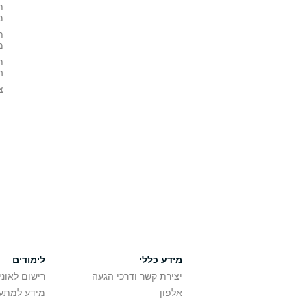
ת
מ
ת
מ
ת
ה
צ
מידע כללי
לימודים
יצירת קשר ודרכי הגעה
רישום לאונ
אלפון
מידע למתענ