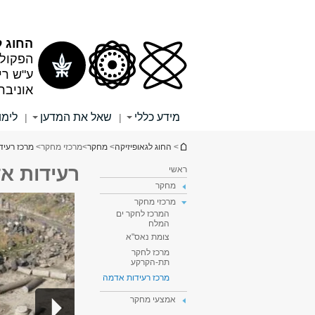
תוכן
תפריט
עליון
ראשי
החוג ל
הפקולט
ע"ש רי
אוניבר
מידע כללי
שאל את המדען
לימו
|
|
הינך נמצא כאן
>
החוג לגאופיזיקה
>
מחקר
>
מרכזי מחקר
>
מרכז רעיד
רעידות א
ראשי
מחקר
מרכזי מחקר
המרכז לחקר ים
המלח
צומת נאס"א
מרכז לחקר
תת-הקרקע
מרכז רעידות אדמה
אמצעי מחקר