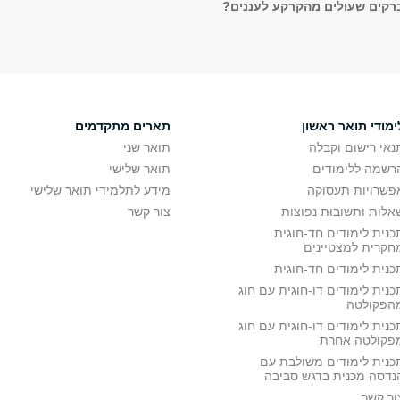
רקים שעולים מהקרקע לעננים?
ימודי תואר ראשון
תארים מתקדמים
נאי רישום וקבלה
תואר שני
רשמה ללימודים
תואר שלישי
פשרויות תעסוקה
מידע לתלמידי תואר שלישי
אלות ותשובות נפוצות
צור קשר
כנית לימודים חד-חוגית
חקרית למצטיינים
כנית לימודים חד-חוגית
כנית לימודים דו-חוגית עם חוג
הפקולטה
כנית לימודים דו-חוגית עם חוג
פקולטה אחרת
כנית לימודים משולבת עם
נדסה מכנית בדגש סביבה
ור קשר