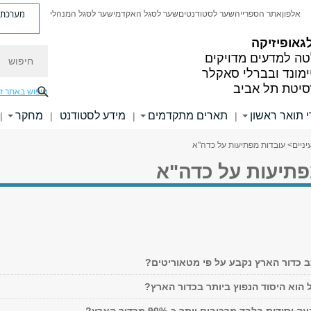
מערכת פ
אלפון
אתר הספרייה
שער לסטודנטים
שער לסגל האקדמי
שער לסגל המנהלי
גאופיזיקה
חיפוש
ה למדעים מדויקים
ימונד ובברלי סאקלר
סיטת תל אביב
חיפוש באתר ז
י תואר ראשון
תארים מתקדמים
מידע לסטודנט
מחקר
|
|
|
|
ניים
> עובדות מפתיעות על כדה"א
פתיעות על כדה"א
 כדור הארץ נקבע על פי מטאוריטים?
הוא היסוד הנפוץ ביותר בכדור הארץ?