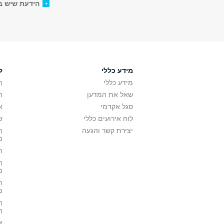
הידעת שיש ב
מידע כללי
ל
מידע כללי
ת
שאל את המדען
ה
סגל אקדמי
א
לוח אירועים כללי
ש
יצירת קשר והגעה
ת
מ
ת
ת
מ
ת
מ
ת
ה
צ