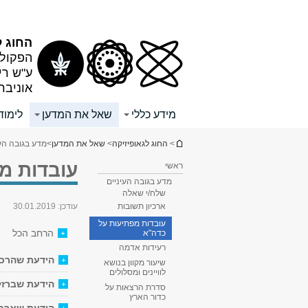
תוכן
תפריט
עליון
ראשי
החוג ל
הפקולט
ע"ש רי
אוניבר
מידע כללי
שאל את המדען
לימוד
הינך נמצא כאן
>
החוג לגאופיזיקה
>
שאל את המדען
>
מדע בגובה העי
עובדות מ
ראשי
מדע בגובה העיניים
שלח/י שאלה
עודכן:
30.01.2019
ארכיון תשובות
עובדות מפתיעות על
הרחב הכל
כדה"א
רעידות אדמה
הידעת שהרכב
שיעור מקוון בנושא
לוויינים ומסלולים
הידעת שברזל 
סדרת הרצאות על
כדור הארץ