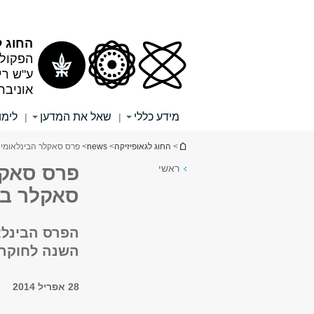
תוכן
תפריט
עליון
ראשי
החוג ל
הפקולט
ע"ש רי
אוניבר
מידע כללי
שאל את המדען
לימו
|
|
הינך נמצא כאן
>
החוג לגאופיזיקה
>
news
> פרס סאקלר הבינלאומי ע
ראשי
פרס סאקלר
סאקלר בפ
הפרס הבינלאו
השנה לחוקרי
28 אפריל 2014