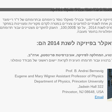
ומי ע"ש ריימונד ובברלי סאקלר בפיזיקה
זיקה ע"ש ריימונד ובברלי סאקלר נוסד ביוזמתם ובתרומתם של ד"ר ריימונד
נק אחת לשנתיים למדענים צעירים במטרה לקדם מקוריות ומצויינות במחקר
בתחום הפיזיקה. הפרס לשנת 2014 , על סך 100,000$, הוענק לחוקרים מצטיינים עבור תרומתם
פולוגיות בחומר מעובה.
ר בפיזיקה לשנת 2014 הם:
רנוויג, המחלקה לפיזיקה, אוניברסיטת פרינסטון, ארה"ב.
ברנוויג עבור תרומתו העיונית לקראת יישום ראשוני של מבודד טופולגי.
Prof. B. Andrei Bernevig
Eugene and Mary Wigner Assistant Professor of Physics
Department of Physics, Princeton University
322 Jadwin Hall,
Princeton, NJ 08648, USA
Email