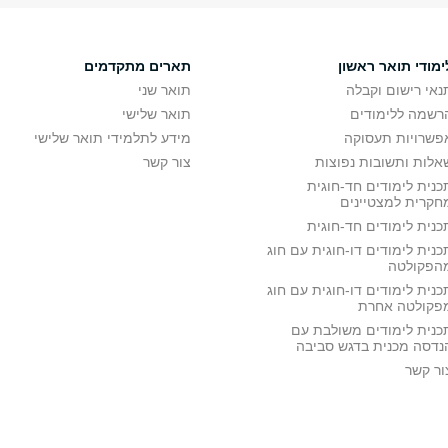
ימודי תואר ראשון
תארים מתקדמים
נאי רישום וקבלה
תואר שני
רשמה ללימודים
תואר שלישי
פשרויות תעסוקה
מידע לתלמידי תואר שלישי
אלות ותשובות נפוצות
צור קשר
כנית לימודים חד-חוגית
חקרית למצטיינים
כנית לימודים חד-חוגית
כנית לימודים דו-חוגית עם חוג
הפקולטה
כנית לימודים דו-חוגית עם חוג
פקולטה אחרת
כנית לימודים משולבת עם
נדסה מכנית בדגש סביבה
ור קשר