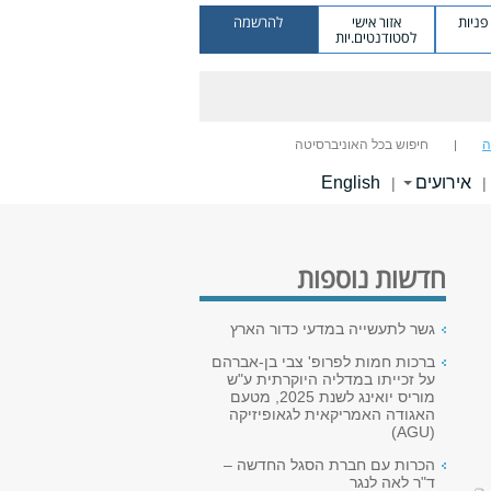
ניות
אזור אישי
להרשמה
לסטודנטים.יות
ה
חיפוש בכל האוניברסיטה
אירועים
English
|
|
חדשות נוספות
גשר לתעשייה במדעי כדור הארץ
ברכות חמות לפרופ' צבי בן-אברהם
על זכייתו במדליה היוקרתית ע"ש
מוריס יואינג לשנת 2025, מטעם
האגודה האמריקאית לגאופיזיקה
(AGU)
הכרות עם חברת הסגל החדשה –
ד"ר לאה לנגר