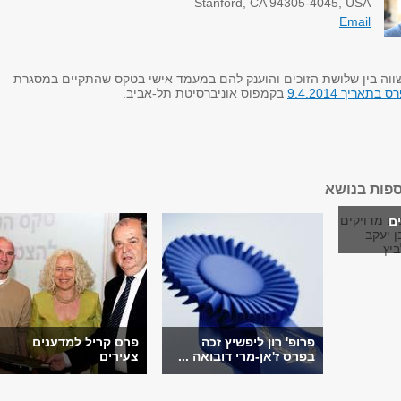
Stanford, CA 94305-4045, USA
Email
ווה בין שלושת הזוכים והוענק להם במעמד אישי בטקס שהתקיים במסגרת
אריך 9.4.2014
בקמפוס אוניברסיטת תל-אביב.
ספות בנושא
ם
פרופ' רון ליפשיץ זכה
פרס קריל למדענים
בפרס ז'אן-מרי דובואה ...
צעירים