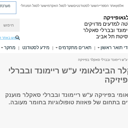
מערכת פ
אלפון
אתר הספרייה
שער לסטודנטים
שער לסגל האקדמי
שער לסגל המנהלי
גאופיזיקה
חיפוש
ה למדעים מדויקים
ימונד ובברלי סאקלר
סיטת תל אביב
חיפוש באתר ז
די תואר ראשון
תארים מתקדמים
מידע לסטודנט
מחקר
|
|
|
"ש ריימונד ובברלי סאקלר בפיזיקה
 הבינלאומי ע"ש ריימונד ובברלי
יזיקה
מי בפיזיקה ע"ש ריימונד ובברלי סאקלר מוענק
ם בתחום של פאזות טופולוגיות בחומר מעובה.