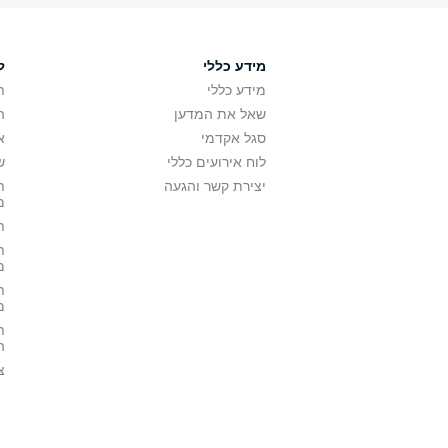
מידע כללי
ל
מידע כללי
ת
שאל את המדען
ה
סגל אקדמי
א
לוח אירועים כללי
ש
יצירת קשר והגעה
ת
מ
ת
ת
מ
ת
מ
ת
ה
צ