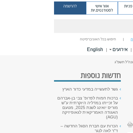
ניות
אזור אישי
להרשמה
לסטודנטים.יות
ה
חיפוש בכל האוניברסיטה
אירועים
English
|
|
נה"ל תשפ"ג
חדשות נוספות
גשר לתעשייה במדעי כדור הארץ
ברכות חמות לפרופ' צבי בן-אברהם
על זכייתו במדליה היוקרתית ע"ש
מוריס יואינג לשנת 2025, מטעם
האגודה האמריקאית לגאופיזיקה
(AGU)
הכרות עם חברת הסגל החדשה –
ד"ר לאה לנגר