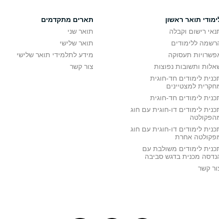
ימודי תואר ראשון
תארים מתקדמים
נאי רישום וקבלה
תואר שני
רשמה ללימודים
תואר שלישי
פשרויות תעסוקה
מידע לתלמידי תואר שלישי
אלות ותשובות נפוצות
צור קשר
כנית לימודים חד-חוגית
חקרית למצטיינים
כנית לימודים חד-חוגית
כנית לימודים דו-חוגית עם חוג
הפקולטה
כנית לימודים דו-חוגית עם חוג
פקולטה אחרת
כנית לימודים משולבת עם
נדסה מכנית בדגש סביבה
ור קשר