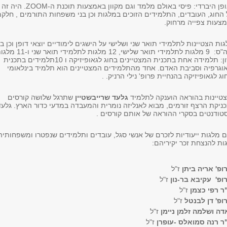
המפגש התקיים באופן היברדי: פיסי באולם מלמד וגם מקוון באמצעות תוכנת ה-ZOOM. היה זה
 החוג, העובדים, התלמידים הזוכים במלגות וכן בני משפחות התורמים , חלק
מצעות צפייה מרחוק.
 הוענקו 32 מלגות הצטיינות לתלמידי תואר שני ושלישי על הישגים לימודיים יוצאי דופן וכן בג
תרומה מיוחדת לביה"ס: 9 מלגות לתלמידי תואר שלישי, 12 מלגות לתלמידי תוא
לתלמידי תואר ראשון: תלמידה אחת בתכנית המצטיינים בחוג לגאופיזיקה ו 10תלמידים בתכנית
אוגרפיה וסביבת האדם. אחד מהתלמידים המצטיינים הוא תלמיד בינלאומי
 לגאופיזיקה בהנחיית פרופ' נילי הרניק. .
טיינות בהוראה הוענקה לתלמיד
גלעד שרייבשטיין
שתרגל שלושה קורסים
כניקת הרצף זורמים, מבוא לאנליזה נומרית והמעבדה במדעי כדור הארץ. גלעד
סטודנטים בסקרי ההוראה של אותם קורסים .
ם מלגות ייעודיות לזכרם של אנשי סגל, עובדים ותלמידים שנפטרו ומשפחותי
ות להנצחת זכר יקיריהם:
ופ' אריה ביתן
ז"ל
ופ' עקיבא בר-נון
ז"ל
ר רפי כצמן
ז"ל
ופ' דן לבנטל
ז"ל
דה ושלמה זלמן ניימן
ז"ל
ר רנה סמואלס -עופרן
ז"ל