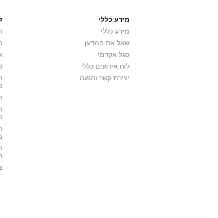
מידע כללי
ל
מידע כללי
ת
שאל את המדען
ה
סגל אקדמי
א
לוח אירועים כללי
ש
יצירת קשר והגעה
ת
מ
ת
ת
מ
ת
מ
ת
ה
צ