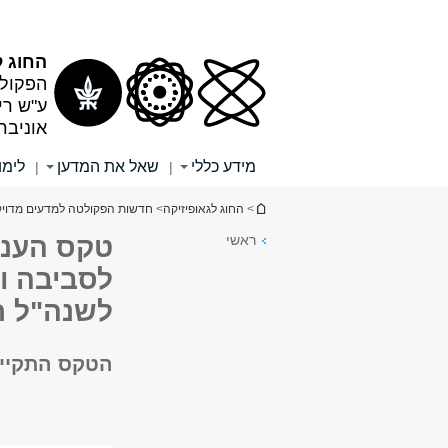
תוכן
תפריט
עליון
ראשי
החוג ל
הפקולט
ע"ש רי
אוניבר
מידע כללי
שאל את המדען
לימו
|
|
הינך נמצא כאן
>
החוג לגאופיזיקה
>
חדשות הפקולטה למדעים מדויק
ראשי
טקס הענק
לסביבה ו
לשנה"ל ת
הטקס התקיים ב-11 ביו