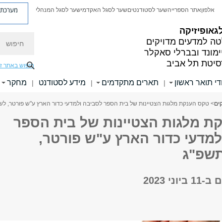
מערכת פ
אלפון
אתר הספרייה
שער לסטודנטים
שער לסגל האקדמי
שער לסגל המנהלי
גאופיזיקה
חיפוש
ה למדעים מדויקים
ימונד ובברלי סאקלר
סיטת תל אביב
חיפוש באתר ז
די תואר ראשון
תארים מתקדמים
מידע לסטודנט
מחקר
|
|
|
ים
> טקס הענקת מלגות הצטיינות של בית הספר לסביבה ולמדעי כדור הארץ ע"ש פורטר, לש
ת מלגות הצטיינות של בית הספר
למדעי כדור הארץ ע"ש פורטר,
שפ"ג
ני 2023