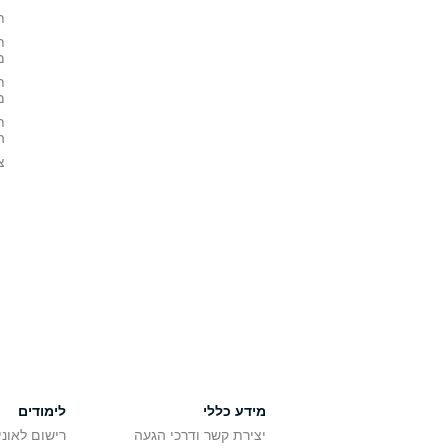
ת
ת
מ
ת
מ
ת
ה
צ
מידע כללי
לימודים
יצירת קשר ודרכי הגעה
רישום לאונ