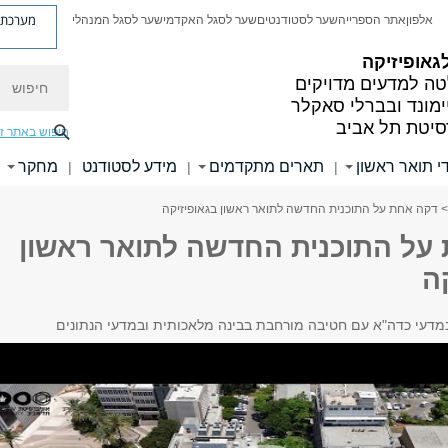
מערכת פ
אלפון
אתר הספרייה
שער לסטודנטים
שער לסגל האקדמי
שער לסגל המנהלי
גאופיזיקה
חיפוש
ה למדעים מדויקים
ימונד ובברלי סאקלר
סיטת תל אביב
חיפוש באתר ז
י תואר ראשון
תארים מתקדמים
מידע לסטודנט
מחקר
|
|
|
> דקה אחת על התוכנית החדשה לתואר ראשון בגאופיזיקה
על התוכנית החדשה לתואר ראשון
ה
במדעי כדה"א עם חטיבה מורחבת בבינה מלאכותית ובמדעי הנתונים