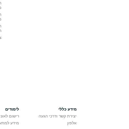
ת
מ
ת
מ
ת
ה
צ
מידע כללי
לימודים
יצירת קשר ודרכי הגעה
רישום לאונ
אלפון
מידע למתענ