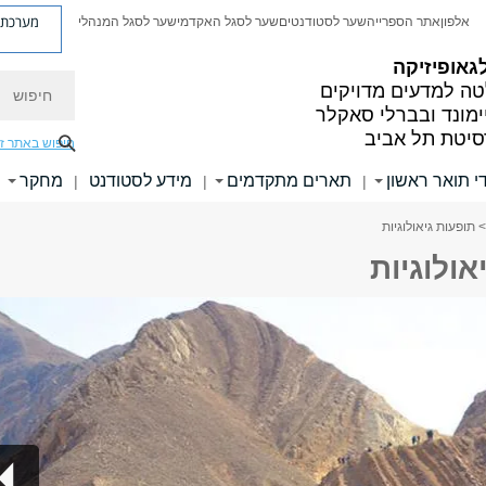
מערכת פ
אלפון
אתר הספרייה
שער לסטודנטים
שער לסגל האקדמי
שער לסגל המנהלי
גאופיזיקה
חיפוש
ה למדעים מדויקים
ימונד ובברלי סאקלר
סיטת תל אביב
חיפוש באתר ז
י תואר ראשון
תארים מתקדמים
מידע לסטודנט
מחקר
|
|
|
> תופעות גיאולוגיות
אולוגיות