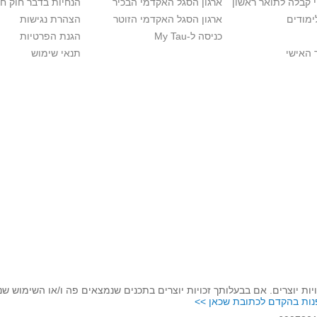
י קבלה לתואר ראשון
ארגון הסגל האקדמי הבכיר
הנחיות בדבר חוק ח
ימודים
ארגון הסגל האקדמי הזוטר
הצהרת נגישות
כניסה ל-My Tau
הגנת הפרטיות
 האישי
תנאי שימוש
יות יוצרים. אם בבעלותך זכויות יוצרים בתכנים שנמצאים פה ו/או השימוש ש
נות בהקדם לכתובת שכאן >>