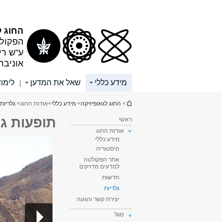
תוכן
תפריט
עליון
ראשי
החוג ל
הפקולט
ע"ש רי
אוניבר
מידע כללי
שאל את המדען
לימוד
|
הינך נמצא כאן
>
החוג לגאופיזיקה
>
מידע כללי
>
אודות החוג
>
גלריות
תופעות גי
ראשי
אודות החוג
מידע כללי
היסטוריה
אתר הפקולטה
למדעים מדויקים
חדשות
גלריות
יצירת קשר והגעה
סגל