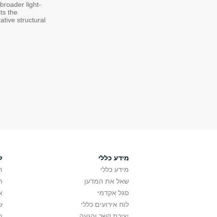
broader light-
ts the
tive structural
מידע כללי
ל
מידע כללי
ת
שאל את המדען
ה
סגל אקדמי
א
לוח אירועים כללי
ש
יצירת קשר והגעה
ת