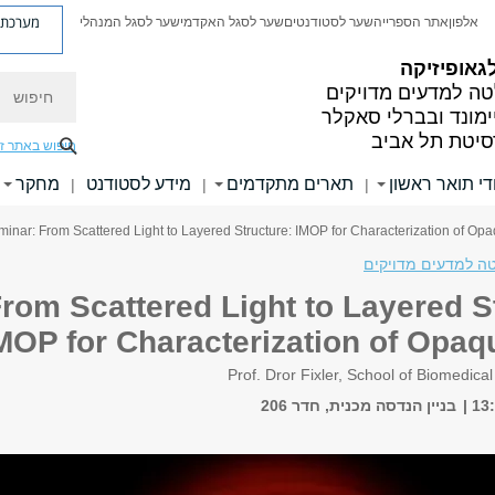
מערכת פ
אלפון
אתר הספרייה
שער לסטודנטים
שער לסגל האקדמי
שער לסגל המנהלי
גאופיזיקה
חיפוש
ה למדעים מדויקים
ימונד ובברלי סאקלר
סיטת תל אביב
חיפוש באתר ז
די תואר ראשון
תארים מתקדמים
מידע לסטודנט
מחקר
|
|
|
ה למדעים מדויקים
rom Scattered Light to Layered S
MOP for Characterization of Opaq
Prof. Dror Fixler, School of Biomedica
בניין הנדסה מכנית, חדר 206