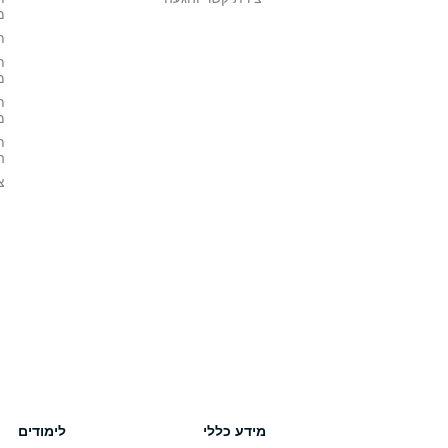
מ
ת
ת
מ
ת
מ
ת
ה
צ
מידע כללי
לימודים