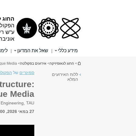
תוכן
תפריט
עליון
ראשי
החוג ל
הפקולט
ע"ש רי
אוניבר
מידע כללי
שאל את המדען
לימו
|
|
הינך נמצא כאן
>
החוג לגאופיזיקה
>
אירועים בפקולטה
> LMI Seminar: From Scattered Light to Layered Structure: IMOP for Characterization of Opaque Media
סמינרים
של
הפקולט
ללוח האירועים
המלא
tructure:
ue Media
l Engineering, TAU
27 במאי 2026, 13:00