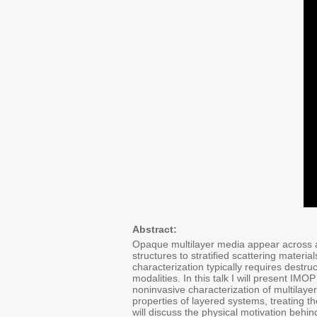
Abstract:
Opaque multilayer media appear across a
structures to stratified scattering material
characterization typically requires destr
modalities. In this talk I will present IMO
noninvasive characterization of multilay
properties of layered systems, treating t
will discuss the physical motivation beh