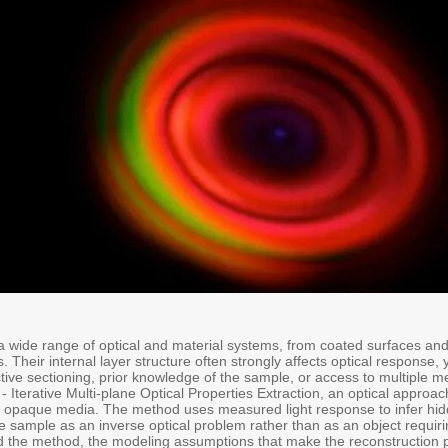
 wide range of optical and material systems, from coated surfaces an
s. Their internal layer structure often strongly affects optical response, y
uctive sectioning, prior knowledge of the sample, or access to multiple
P - Iterative Multi-plane Optical Properties Extraction, an optical approac
er opaque media. The method uses measured light response to infer hid
he sample as an inverse optical problem rather than as an object requiri
ind the method, the modeling assumptions that make the reconstruction 