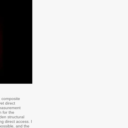
d composite
et direct
 measurement
h for the
den structural
ng direct access. I
possible, and the