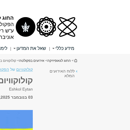
תוכן
תפריט
עליון
ראשי
החוג ל
הפקולט
ע"ש רי
אוניבר
מידע כללי
שאל את המדען
לימו
|
|
הינך נמצא כאן
>
החוג לגאופיזיקה
>
אירועים בפקולטה
> קולוקוויום ב
קולוקוויום
של
הפקול
ללוח האירועים
המלא
קולוקוויו
Eshkol Eytan
03 בנובמבר 2025, 11:00