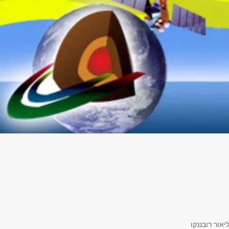
יאור רובננקו