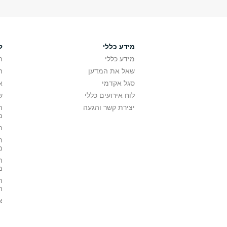
מידע כללי
ל
מידע כללי
ת
שאל את המדען
ה
סגל אקדמי
א
לוח אירועים כללי
ש
יצירת קשר והגעה
ת
מ
ת
ת
מ
ת
מ
ת
ה
צ