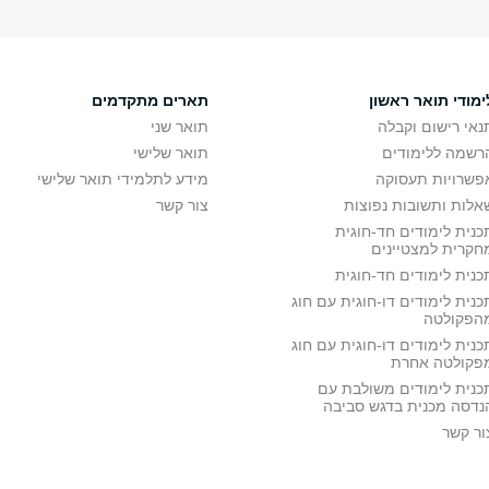
ימודי תואר ראשון
תארים מתקדמים
נאי רישום וקבלה
תואר שני
רשמה ללימודים
תואר שלישי
פשרויות תעסוקה
מידע לתלמידי תואר שלישי
אלות ותשובות נפוצות
צור קשר
כנית לימודים חד-חוגית
חקרית למצטיינים
כנית לימודים חד-חוגית
כנית לימודים דו-חוגית עם חוג
הפקולטה
כנית לימודים דו-חוגית עם חוג
פקולטה אחרת
כנית לימודים משולבת עם
נדסה מכנית בדגש סביבה
ור קשר