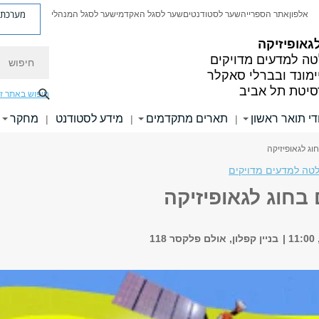
מערכת פ
אלפון
אתר הספרייה
שער לסטודנטים
שער לסגל האקדמי
שער לסגל המנהלי
גאופיזיקה
חיפוש
ה למדעים מדויקים
ימונד ובברלי סאקלר
סיטת תל אביב
חיפוש באתר ז
די תואר ראשון
תארים מתקדמים
מידע לסטודנט
מחקר
|
|
|
חוג לגאופיזיקה
טה למדעים מדויקים
ם בחוג לגאופיזיקה
בניין קפלון, אולם פלקסר 118