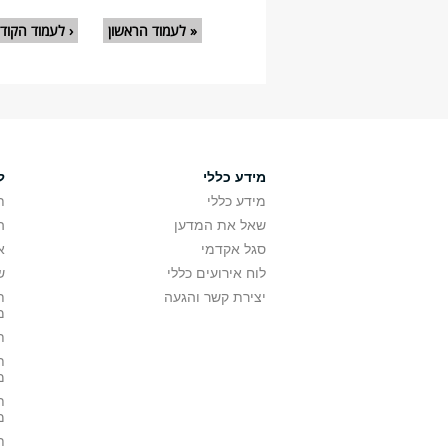
עמודים
« לעמוד הראשון
‹ לעמוד הקוד
מידע כללי
ל
מידע כללי
ת
שאל את המדען
ה
סגל אקדמי
א
לוח אירועים כללי
ש
יצירת קשר והגעה
ת
מ
ת
ת
מ
ת
מ
ת