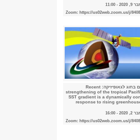
 - 11:00
Zoom: https://us02web.zoom.us/j/840
קולוקוויום בחוג לגאופיזיקה: Recent
strengthening of the tropical Pacif
SST gradient is a dynamically co
response to rising greenhous
 - 16:00
Zoom: https://us02web.zoom.us/j/840