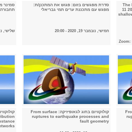
The November
סדרת מפגשים בזום: פגוש את המתכנן/ת:
סמינר מ
11 2
מפגש עם מתכננת ערים תמי גבריאלי
תחבורה במאה ה-
shallo
חמישי, נובמבר 19, 2020 - 20:00
שלישי, נובמבר 17,
Zoom: 
From surfa
קולוקוויום בחוג לגאופיזיקה: From surface
ibution
ruptures to earthquake processes and
ru
nstance
fault geometry
etworks