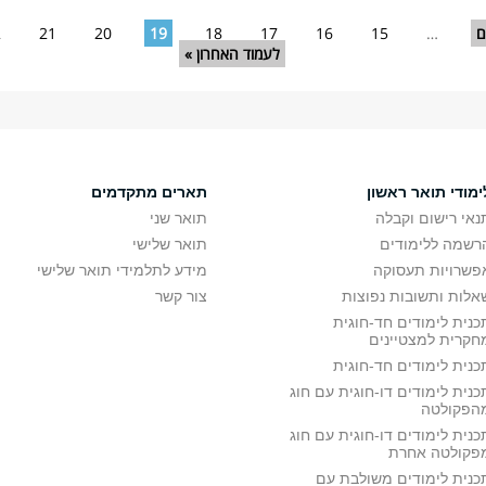
ם
…
15
16
17
18
19
20
21
2
לעמוד האחרון »
ימודי תואר ראשון
תארים מתקדמים
נאי רישום וקבלה
תואר שני
רשמה ללימודים
תואר שלישי
פשרויות תעסוקה
מידע לתלמידי תואר שלישי
אלות ותשובות נפוצות
צור קשר
כנית לימודים חד-חוגית
חקרית למצטיינים
כנית לימודים חד-חוגית
כנית לימודים דו-חוגית עם חוג
הפקולטה
כנית לימודים דו-חוגית עם חוג
פקולטה אחרת
כנית לימודים משולבת עם