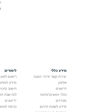
ה
צ
מידע כללי
לימודים
יצירת קשר ודרכי הגעה
רישום לאונ
אלפון
מידע למתענ
דרושים
חישוב סיכוי
נהלי האוניברסיטה
לוח שנת הל
מכרזים
ידיעונים
מידע לשעת חירום
כניסה לאזור