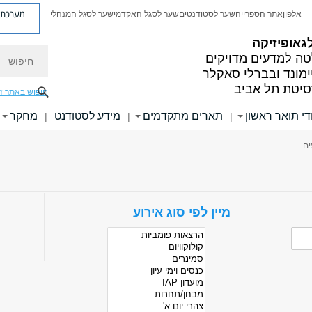
מערכת פ
אלפון
אתר הספרייה
שער לסטודנטים
שער לסגל האקדמי
שער לסגל המנהלי
גאופיזיקה
חיפוש
ה למדעים מדויקים
ימונד ובברלי סאקלר
סיטת תל אביב
חיפוש באתר ז
די תואר ראשון
תארים מתקדמים
מידע לסטודנט
מחקר
|
|
|
ים
מיין לפי סוג אירוע