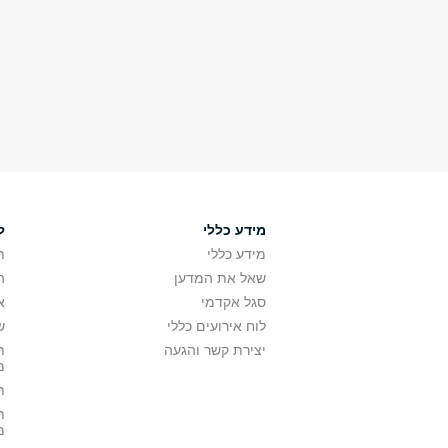
מידע כללי
ל
מידע כללי
ת
שאל את המדען
ה
סגל אקדמי
א
לוח אירועים כללי
ש
יצירת קשר והגעה
ת
מ
ת
ת
מ