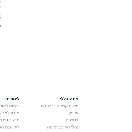
ת
מ
ת
ה
צ
מידע כללי
לימודים
יצירת קשר ודרכי הגעה
רישום לאונ
אלפון
מידע למתענ
דרושים
חישוב סיכוי
נהלי האוניברסיטה
לוח שנת הל