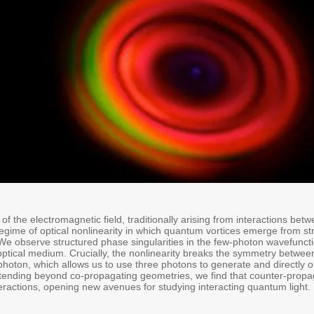
of the electromagnetic field, traditionally arising from interactions betw
egime of optical nonlinearity in which quantum vortices emerge from str
We observe structured phase singularities in the few-photon wavefuncti
 optical medium. Crucially, the nonlinearity breaks the symmetry betwee
photon, which allows us to use three photons to generate and directly o
xtending beyond co-propagating geometries, we find that counter-prop
teractions, opening new avenues for studying interacting quantum light.