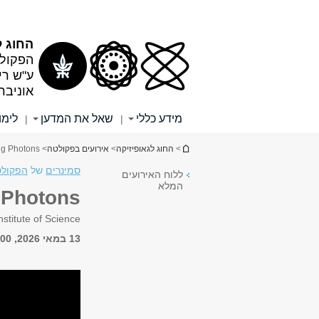
תוכן
תפריט
עליון
ראשי
החוג ל
הפקולט
ע"ש רי
אוניבר
מידע כללי
שאל את המדען
לימו
|
|
הינך נמצא כאן
>
החוג לגאופיזיקה
>
אירועים בפקולטה
> LMI Seminar: Quantum Vortices of Propagating Photons
סמינרים
של
הפקולט
ללוח האירועים
המלא
 Photons
stitute of Science
13 במאי 2026, 13:00