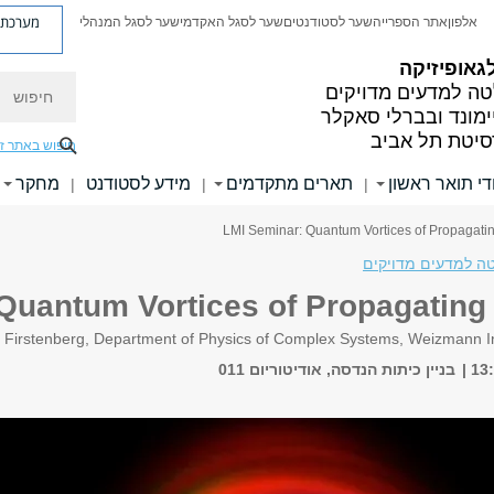
מערכת פ
אלפון
אתר הספרייה
שער לסטודנטים
שער לסגל האקדמי
שער לסגל המנהלי
גאופיזיקה
חיפוש
ה למדעים מדויקים
ימונד ובברלי סאקלר
סיטת תל אביב
חיפוש באתר ז
די תואר ראשון
תארים מתקדמים
מידע לסטודנט
מחקר
|
|
|
ה למדעים מדויקים
Quantum Vortices of Propagating
r Firstenberg, Department of Physics of Complex Systems, Weizmann In
בניין כיתות הנדסה, אודיטוריום 011