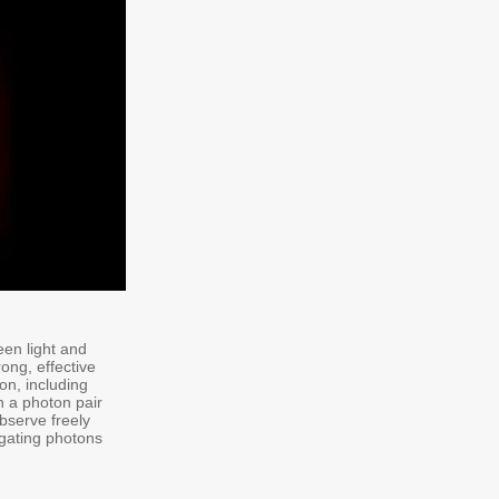
een light and
ong, effective
on, including
n a photon pair
bserve freely
agating photons