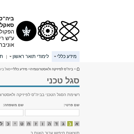
תוכן
תפריט
עליון
ראשי
ביה"ס 
סאקלר
הפקולט
ע"ש רי
אוניבר
מידע כללי
לימודי תואר ראשון
תא
|
הינך נמצא כאן
>
ביה"ס לפיזיקה ולאסטרונומיה
>
מידע כללי
>
סגל ביה
סגל טכני
רשימת הסגל הטכני בביה"ס לפיזיקה ולאסטרונ
שם פרטי:
שם משפחה:
א
ב
ג
ד
ה
ו
ז
ח
ט
י
כ
ל
תוצאות חיפוש עבור האות ב