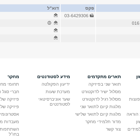
פקס
דוא"ל
03-6429306
ן
תארים מתקדמים
מידע לסטודנטים
מחקר
תואר שני בפיזיקה
ידיעון הפקולטה
תחומי מחק
מסלול ישיר לדוקטורט
מערכת שעות
חברי סגל 
פוצות
מסלול רגיל לדוקטורט
שער אוניברסיטאי
פיזיקה של
לסטודנטים
מלגות קיום לתואר שני
פיזיקה של 
הוראה
מלגות קיום לתואר שלישי
אסטרונומיה
ן
מדור תלמידי מחקר
מעבדות מ
מידים
צור קשר
השתתפות 
בחו"ל