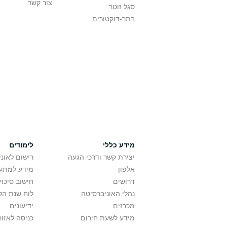
צור קשר
סגל זוטר
בתר-דוקטורים
מידע כללי
לימודים
יצירת קשר ודרכי הגעה
רישום לאונ
אלפון
מידע למתענ
דרושים
חישוב סיכוי
נהלי האוניברסיטה
לוח שנת הל
מכרזים
ידיעונים
מידע לשעת חירום
כניסה לאזור