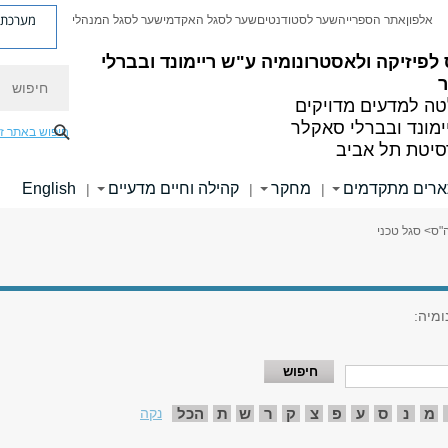
מערכת פ
אלפון
אתר הספרייה
שער לסטודנטים
שער לסגל האקדמי
שער לסגל המנהלי
לפיזיקה ולאסטרונומיה
ע"ש ריימונד ובברלי
חיפוש
ה למדעים מדויקים
ימונד ובברלי סאקלר
חיפוש באתר ז
סיטת תל אביב
רים מתקדמים
מחקר
קהילה וחיים מדעיים
English
|
|
|
"ס
> סגל טכני
ומיה:
מ
נ
ס
ע
פ
צ
ק
ר
ש
ת
הכל
נקה