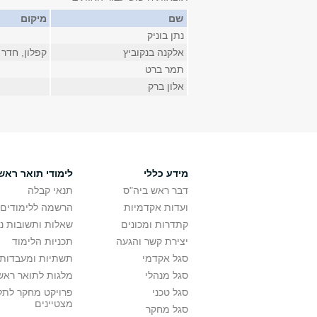
שם
מיקום
נתן בוניק
אלקנה בנקוביץ
קפלון, חדר 016
תמר ברט
אלון ברק
מידע כללי
לימודי תואר ראשו
דבר ראש ביה"ס
תנאי קבלה
ועדות אקדמיות
הרשמה ללימודים
קתדרות ומכונים
שאלות ותשובות נ
יצירת קשר והגעה
תכניות הלימוד
סגל אקדמי
תשתיות ומעבדות 
סגל מנהלי
מלגות לתואר ראשו
סגל טכני
פרויקט מחקר לתל
מצטיינים
סגל מחקר