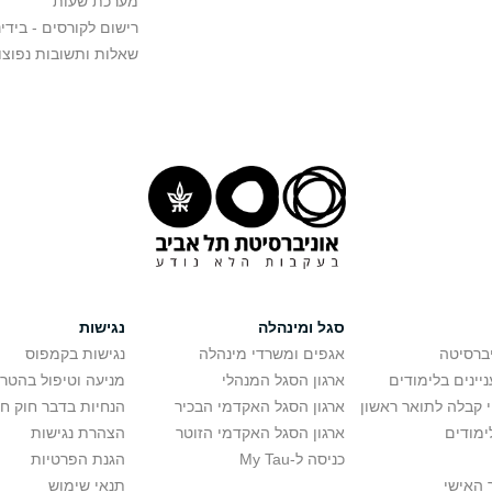
מערכת שעות
רישום לקורסים - בידינ
שאלות ותשובות נפוצו
סגל ומינהלה
נגישות
יברסיטה
אגפים ומשרדי מינהלה
נגישות בקמפוס
יינים בלימודים
ארגון הסגל המנהלי
מניעה וטיפול בהטר
י קבלה לתואר ראשון
ארגון הסגל האקדמי הבכיר
הנחיות בדבר חוק ח
ימודים
ארגון הסגל האקדמי הזוטר
הצהרת נגישות
כניסה ל-My Tau
הגנת הפרטיות
 האישי
תנאי שימוש