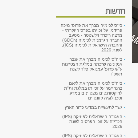
חדשות
בי"ס לכימיה מברך את פרופ' מיכה
פרידמן על זכייתו בפרס היוקרתי -
מרצה ריכרד וילשטטר - מטעם
החברה הגרמנית לכימיה (GDCh)
והחברה הישראלית לכימיה (ICS),
לשנת 2026
ביה"ס לכימיה מברך את ענבר
אנקונינה שזכתה במלגת הצטיינות
ע"ש פרופ' עמנואל פלד לשנת
תשפ"ו
ביה"ס לכימיה מברך את ליאם
ברנהיימר על זכייתו במלגת ות"ת
לדוקטורנטים מצטיינים במדע
וטכנולוגיה קוונטיים
גשר לתעשייה במדעי כדור הארץ
האגודה הישראלית לפיזיקה (IPS)
הכריזה על זוכי הפרסים לשנת
2026
האגודה הישראלית לפיזיקה (IPS)