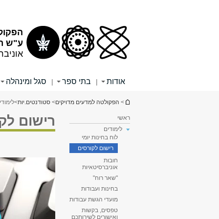
תוכן
תפריט
עליון
ראשי
הפקול
ע"ש רי
אוניבר
אודות
בתי ספר
סגל ומינהלה
|
|
הינך נמצא כאן
>
הפקולטה למדעים מדויקים
>
סטודנטים.יות
>
לימודי
רישום לק
ראשי
לימודים
לוח בחינות יומי
רישום לקורסים
חובות
אוניברסיטאיות
"שאר רוח"
בחינות ועבודות
מועדי הגשת עבודות
טפסים, בקשות
ואישורים לשירותכם