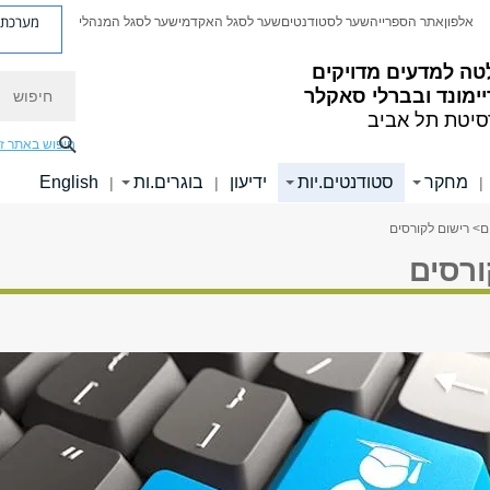
מערכת פ
אלפון
אתר הספרייה
שער לסטודנטים
שער לסגל האקדמי
שער לסגל המנהלי
טה למדעים מדויקים
חיפוש
ימונד ובברלי סאקלר
סיטת תל אביב
חיפוש באתר ז
מחקר
סטודנטים.יות
ידיעון
בוגרים.ות
English
|
|
|
ם
> רישום לקורסים
ורסים