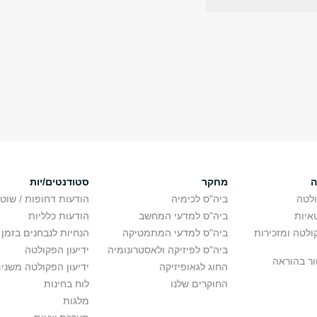
ה
מחקר
סטודנטים/יות
לטה
ביה"ס לכימיה
הודעות דחופות / שוט
איות
ביה"ס למדעי המחשב
הודעות כלליות
לטה ומזכירות
ביה"ס למדעי המתמטיקה
הנחיות לנבחנים בזמן 
ביה"ס לפיזיקה ולאסטרונומיה
ידיעון הפקולטה
ור בהוראה
החוג לגאופיזיקה
ידיעון הפקולטה משני
החוקרים שלנו
לוח בחינות
מלגות