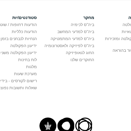
ה
מחקר
סטודנטים/יות
לטה
ביה"ס לכימיה
הודעות דחופות / שוט
איות
ביה"ס למדעי המחשב
הודעות כלליות
לטה ומזכירות
ביה"ס למדעי המתמטיקה
הנחיות לנבחנים בזמן 
ביה"ס לפיזיקה ולאסטרונומיה
ידיעון הפקולטה
ור בהוראה
החוג לגאופיזיקה
ידיעון הפקולטה משני
החוקרים שלנו
לוח בחינות
מלגות
מערכת שעות
רישום לקורסים - בידינ
שאלות ותשובות נפוצו