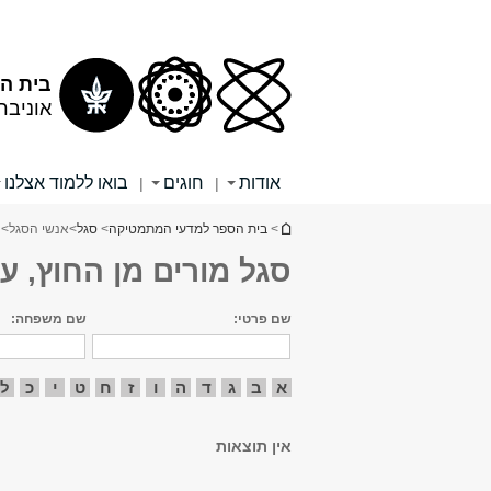
תוכן
תפריט
עליון
ראשי
בית ה
אוניבר
אודות
חוגים
בואו ללמוד אצלנו
|
|
הינך נמצא כאן
>
בית הספר למדעי המתמטיקה
>
סגל
>
אנשי הסגל
> 
סגל מורים מן החוץ, ע
שם פרטי:
שם משפחה:
א
ב
ג
ד
ה
ו
ז
ח
ט
י
כ
ל
אין תוצאות