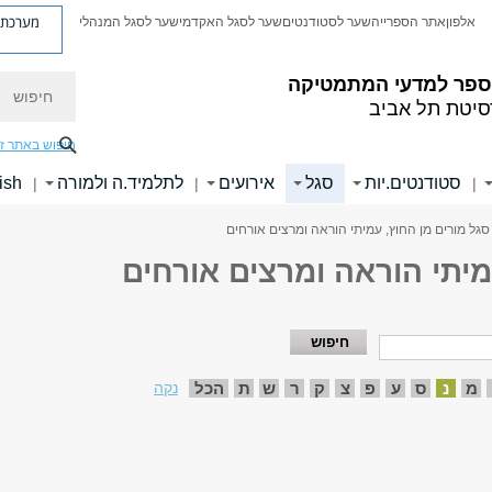
מערכת פ
אלפון
אתר הספרייה
שער לסטודנטים
שער לסגל האקדמי
שער לסגל המנהלי
חיפוש
ספר למדעי המתמטיקה
סיטת תל אביב
חיפוש באתר ז
סטודנטים.יות
סגל
אירועים
לתלמיד.ה ולמורה
ish
|
|
|
סגל מורים מן החוץ, עמיתי הוראה ומרצים אורחים
מיתי הוראה ומרצים אורחים
מ
נ
ס
ע
פ
צ
ק
ר
ש
ת
הכל
נקה