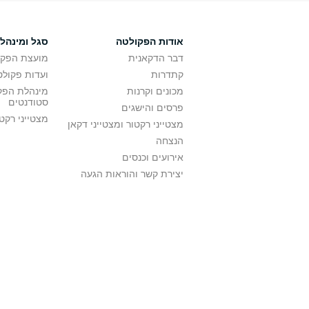
אודות הפקולטה
סגל ומינהל
דבר הדקאנית
מועצת הפקו
קתדרות
ועדות פקולט
מכונים וקרנות
מינהלת הפקו
סטודנטים
פרסים והישגים
מצטייני רקט
מצטייני רקטור ומצטייני דקאן
הנצחה
אירועים וכנסים
יצירת קשר והוראות הגעה