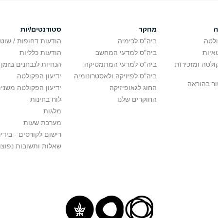
ה
מחקר
סטודנטים/יות
לטה
ביה"ס לכימיה
הודעות דחופות / שוט
איות
ביה"ס למדעי המחשב
הודעות כלליות
לטה ומזכירות
ביה"ס למדעי המתמטיקה
הנחיות לנבחנים בזמן 
ביה"ס לפיזיקה ולאסטרונומיה
ידיעון הפקולטה
ור בהוראה
החוג לגאופיזיקה
ידיעון הפקולטה משני
החוקרים שלנו
לוח בחינות
מלגות
מערכת שעות
רישום לקורסים - בידינ
שאלות ותשובות נפוצו