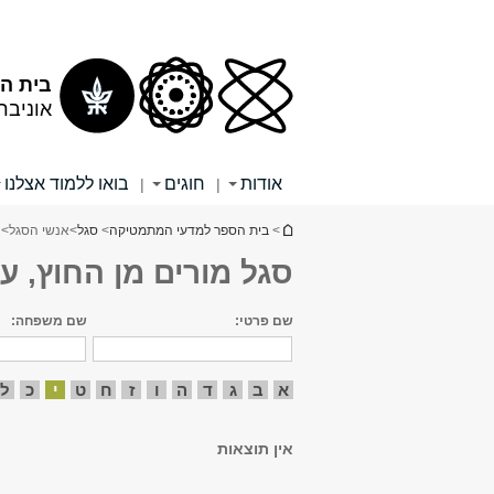
תוכן
תפריט
עליון
ראשי
בית ה
אוניבר
אודות
חוגים
בואו ללמוד אצלנו
|
|
הינך נמצא כאן
>
בית הספר למדעי המתמטיקה
>
סגל
>
אנשי הסגל
> 
סגל מורים מן החוץ, ע
שם פרטי:
שם משפחה:
א
ב
ג
ד
ה
ו
ז
ח
ט
י
כ
ל
אין תוצאות