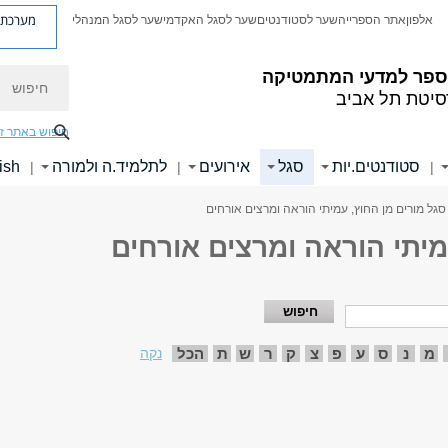
מערכת פ
אלפון
אתר הספרייה
שער לסטודנטים
שער לסגל האקדמי
שער לסגל המנהלי
חיפוש
ספר למדעי המתמטיקה
סיטת תל אביב
חיפוש באתר ז
סטודנטים.יות
סגל
אירועים
לתלמיד.ה ולמורה
ish
|
|
|
סגל מורים מן החוץ, עמיתי הוראה ומרצים אורחים
מיתי הוראה ומרצים אורחים
מ
נ
ס
ע
פ
צ
ק
ר
ש
ת
הכל
נקה