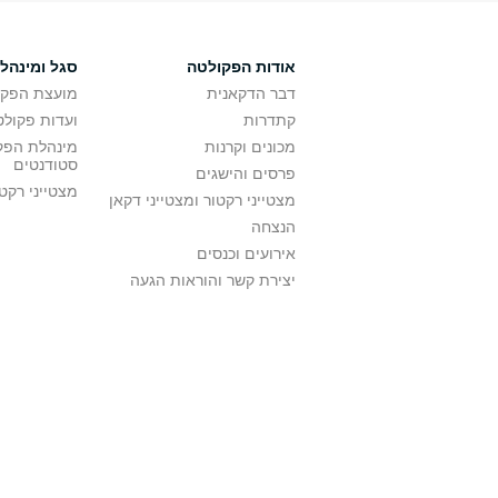
אודות הפקולטה
סגל ומינהל
דבר הדקאנית
מועצת הפקו
קתדרות
ועדות פקולט
מכונים וקרנות
מינהלת הפקו
סטודנטים
פרסים והישגים
מצטייני רקט
מצטייני רקטור ומצטייני דקאן
הנצחה
אירועים וכנסים
יצירת קשר והוראות הגעה