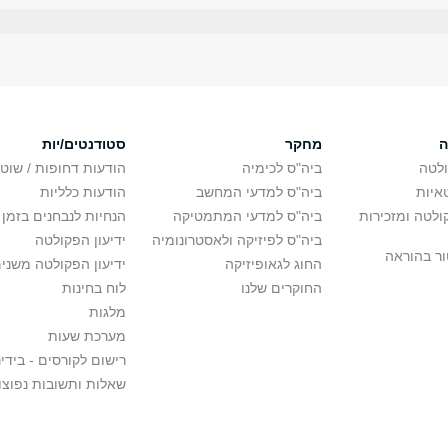
ה
מחקר
סטודנטים/יות
לטה
ביה"ס לכימיה
הודעות דחופות / שוט
איות
ביה"ס למדעי המחשב
הודעות כלליות
לטה ומזכירות
ביה"ס למדעי המתמטיקה
הנחיות לנבחנים בזמן 
ביה"ס לפיזיקה ולאסטרונומיה
ידיעון הפקולטה
ור בהוראה
החוג לגאופיזיקה
ידיעון הפקולטה משני
החוקרים שלנו
לוח בחינות
מלגות
מערכת שעות
רישום לקורסים - בידינ
שאלות ותשובות נפוצו