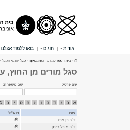
תוכן
תפריט
עליון
ראשי
בית ה
אוניבר
אודות
חוגים
בואו ללמוד אצלנו
|
|
הינך נמצא כאן
>
בית הספר למדעי המתמטיקה
>
סגל
>
אנשי הסגל
> 
סגל מורים מן החוץ, ע
שם פרטי:
שם משפחה:
א
ב
ג
ד
ה
ו
ז
ח
ט
י
כ
ל
שם
דוא"ל
ד"ר רן ארז
ד"ר מיכל ביתן