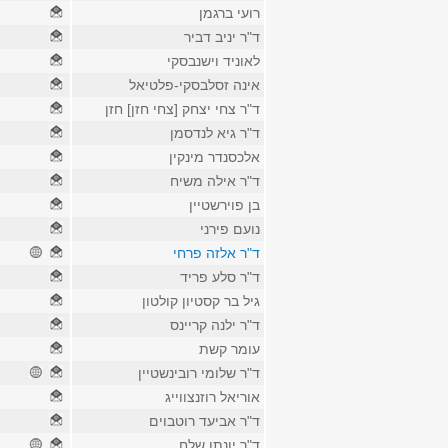
רועי ברגמן
ד"ר יניב דביר
לאוניד וישנבסקי
אינה זסלבסקי-פלטיאל
ד"ר צחי יצחק [צחי חזן] חזן
ד"ר גיא לנדסמן
אלכסנדר מינקין
ד"ר אילה משיח
בן פוירשטיין
נועם פירני
ד"ר אלזה פרחי
ד"ר סלע פריד
גיל בר קסטיון קולטון
ד"ר ילנה קריינס
עומר קשת
ד"ר שלומי רובינשטיין
אוריאל רוזנצווייג
ד"ר אביעד רוטבוים
ד"ר יונתן שלח