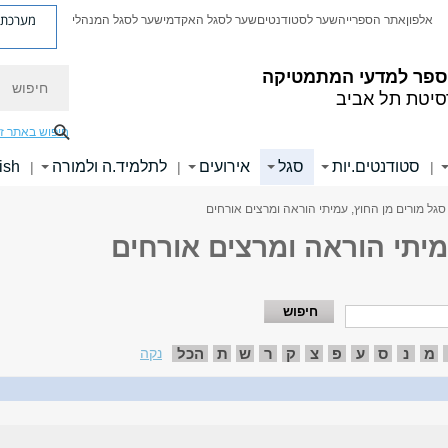
מערכת פ
אלפון
אתר הספרייה
שער לסטודנטים
שער לסגל האקדמי
שער לסגל המנהלי
חיפוש
ספר למדעי המתמטיקה
סיטת תל אביב
חיפוש באתר ז
סטודנטים.יות
סגל
אירועים
לתלמיד.ה ולמורה
ish
|
|
|
סגל מורים מן החוץ, עמיתי הוראה ומרצים אורחים
מיתי הוראה ומרצים אורחים
מ
נ
ס
ע
פ
צ
ק
ר
ש
ת
הכל
נקה