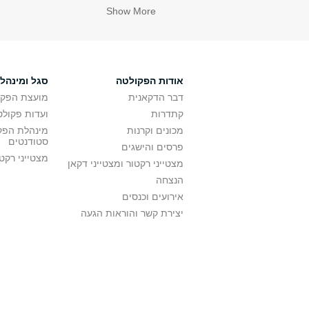
Show More
אודות הפקולטה
סגל ומינהל
דבר הדקאנית
מועצת הפקו
קתדרות
ועדות פקולט
מכונים וקרנות
מינהלת הפקו
סטודנטים
פרסים והישגים
מצטייני רקט
מצטייני רקטור ומצטייני דקאן
הנצחה
אירועים וכנסים
יצירת קשר והוראות הגעה