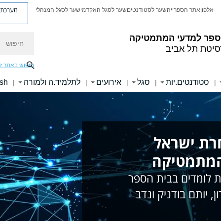
מערכת פ
אלפון
אתר הספרייה
שער לסטודנטים
שער לסגל האקדמי
שער לסגל המנהלי
חיפוש
ספר למדעי המתמטיקה
סיטת תל אביב
חיפוש באתר ז
סטודנטים.יות
סגל
אירועים
לתלמיד.ה ולמורה
ish
|
|
|
|
|
רת ישראל
המתמטיקה
 לומדים בבית הספר
, יותם בודניק ונדב