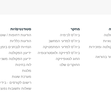
ה
מחקר
סטודנטים/יות
לטה
ביה"ס לכימיה
הודעות דחופות / שוט
איות
ביה"ס למדעי המחשב
הודעות כלליות
לטה ומזכירות
ביה"ס למדעי המתמטיקה
הנחיות לנבחנים בזמן 
ביה"ס לפיזיקה ולאסטרונומיה
ידיעון הפקולטה
ור בהוראה
החוג לגאופיזיקה
ידיעון הפקולטה משני
החוקרים שלנו
לוח בחינות
מלגות
מערכת שעות
רישום לקורסים - בידינ
שאלות ותשובות נפוצו