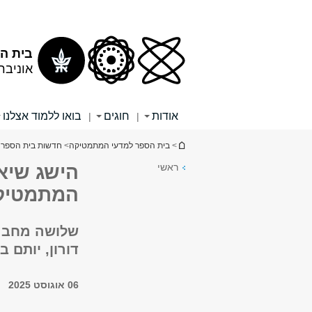
תוכן
תפריט
עליון
ראשי
בית ה
אוניבר
אודות
חוגים
בואו ללמוד אצלנו
|
|
הינך נמצא כאן
>
בית הספר למדעי המתמטיקה
>
חדשות בית הספר
ראשי
הישג שיא
המתמטיק
שלושה מחברי
דורון, יותם ב
06 אוגוסט 2025