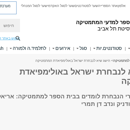
מערכת פ
אלפון
אתר הספרייה
שער לסטודנטים
שער לסגל האקדמי
שער לסגל המנהלי
חיפוש
ספר למדעי המתמטיקה
סיטת תל אביב
חיפוש באתר ז
סטודנטים.יות
סגל
אירועים
לתלמיד.ה ולמורה
sh
|
|
|
|
|
 למתמטיקה
> הישג שיא לנבחרת ישראל באולימפיאדת המתמטיקה
 לנבחרת ישראל באולימפיאדת
ה
 הנבחרת לומדים בבית הספר למתמטיקה: אריאל
ודניק ונדב דן תמרי