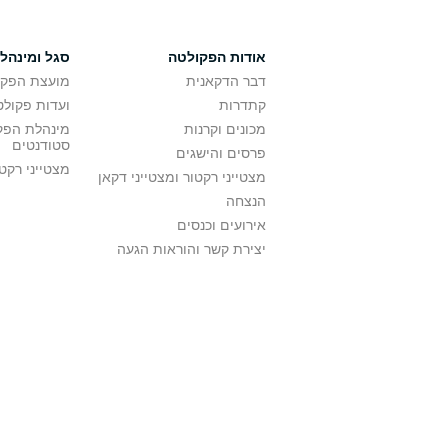
אודות הפקולטה
סגל ומינהל
דבר הדקאנית
מועצת הפקו
קתדרות
ועדות פקולט
מכונים וקרנות
מינהלת הפקו
סטודנטים
פרסים והישגים
מצטייני רקט
מצטייני רקטור ומצטייני דקאן
הנצחה
אירועים וכנסים
יצירת קשר והוראות הגעה