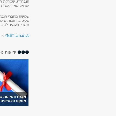
ישראל מאז ראשית השת
שלושה מחברי הנבחר
שליט ברחובות שזכה 
תמרי, תלמיד י"ב ב
לכתבה ב-YNET
>
ידיעות נו
מצגת ותמונות נ
מטקס הצטיינים ש