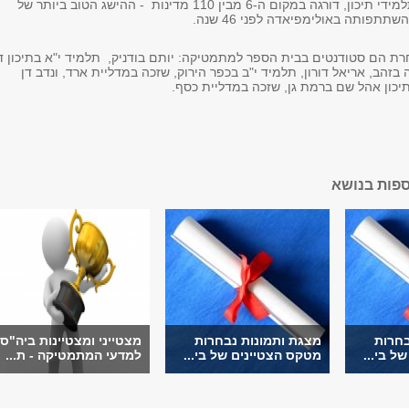
הנבחרת, שכוללת תלמידי תיכון, דורגה במקום ה-6 מבין 110 מדינות - ההישג הטוב ביותר של
תפותה באולימפיאדה לפני 46 שנה.
ת הם סטודנטים בבית הספר למתמטיקה: יותם בודניק, תלמיד י"א בתיכון ד
בזהב, אריאל דורון, תלמיד י"ב בכפר הירוק, שזכה במדליית ארד, ונדב דן
תיכון אהל שם ברמת גן, שזכה במדליית כסף.
ספות בנושא
בחרות
מצגת ותמונות נבחרות
מצטייני ומצטיינות ביה"ס
ל בי...
מטקס הצטיינים של בי...
למדעי המתמטיקה - ת...