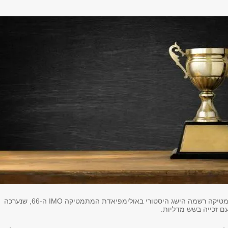
נבחרת ישראל במתמטיקה רשמה הישג היסטורי באולימפיאדת המתמטיקה IMO ה-66, שנערכה
ם זכייה בשש מדליות.