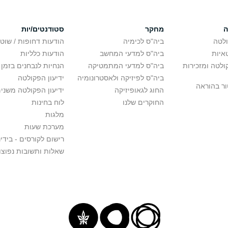
ה
מחקר
סטודנטים/יות
לטה
ביה"ס לכימיה
הודעות דחופות / שוט
איות
ביה"ס למדעי המחשב
הודעות כלליות
לטה ומזכירות
ביה"ס למדעי המתמטיקה
הנחיות לנבחנים בזמן 
ביה"ס לפיזיקה ולאסטרונומיה
ידיעון הפקולטה
ור בהוראה
החוג לגאופיזיקה
ידיעון הפקולטה משני
החוקרים שלנו
לוח בחינות
מלגות
מערכת שעות
רישום לקורסים - בידינ
שאלות ותשובות נפוצו