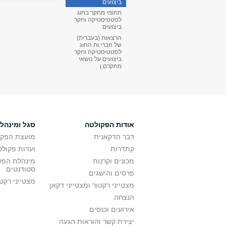
ביצועים
תחומי מחקר בחוג
לסטטיסטיקה וחקר
ביצועים
הרצאות (בעברית)
של חברי.ות החוג
לסטטיסטיקה וחקר
ביצועים על נושאי
מחקרם.ן
אודות הפקולטה
סגל ומינהל
דבר הדקאנית
מועצת הפקו
קתדרות
ועדות פקולט
מכונים וקרנות
מינהלת הפקו
סטודנטים
פרסים והישגים
מצטייני רקט
מצטייני רקטור ומצטייני דקאן
הנצחה
אירועים וכנסים
יצירת קשר והוראות הגעה