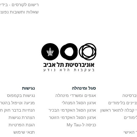
רישום לקורסים - בידינ
שאלות ותשובות נפוצו
סגל ומינהלה
נגישות
יברסיטה
אגפים ומשרדי מינהלה
נגישות בקמפוס
יינים בלימודים
ארגון הסגל המנהלי
מניעה וטיפול בהטר
י קבלה לתואר ראשון
ארגון הסגל האקדמי הבכיר
הנחיות בדבר חוק ח
ימודים
ארגון הסגל האקדמי הזוטר
הצהרת נגישות
כניסה ל-My Tau
הגנת הפרטיות
 האישי
תנאי שימוש