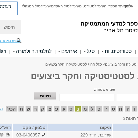
מערכת פ
אלפון
אתר הספרייה
שער לסטודנטים
שער לסגל האקדמי
שער לסגל המנהלי
חיפוש
ספר למדעי המתמטיקה
סיטת תל אביב
חיפוש באתר ז
סטודנטים.יות
סגל
אירועים
לתלמיד.ה ולמורה
ish
|
|
|
|
|
סטיקה וחקר ביצועים
> סגל החוג לסטטיסטיקה וחקר ביצועים
 לסטטיסטיקה וחקר ביצועים
שם משפחה:
ו
ז
ח
ט
י
כ
ל
מ
נ
ס
ע
פ
צ
ק
ר
ש
ת
הכל
נק
 האות נ
מיקום
טלפון / פקס
דוא"ל
שרייבר, חדר 229
03-6406957