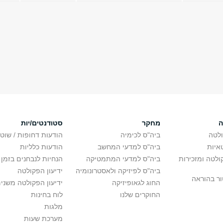
ה
מחקר
סטודנטים/יות
לטה
ביה"ס לכימיה
הודעות דחופות / שוט
איות
ביה"ס למדעי המחשב
הודעות כלליות
לטה ומזכירות
ביה"ס למדעי המתמטיקה
הנחיות לנבחנים בזמן 
ביה"ס לפיזיקה ולאסטרונומיה
ידיעון הפקולטה
ור בהוראה
החוג לגאופיזיקה
ידיעון הפקולטה משני
החוקרים שלנו
לוח בחינות
מלגות
מערכת שעות