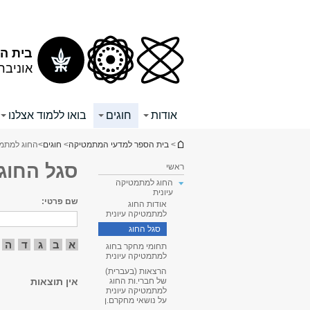
תוכן
תפריט
עליון
ראשי
בית ה
אוניבר
אודות
חוגים
בואו ללמוד אצלנו
הינך נמצא כאן
>
בית הספר למדעי המתמטיקה
>
חוגים
>
החוג למתמט
סגל החוג
ראשי
החוג למתמטיקה
עיונית
שם פרטי:
אודות החוג
למתמטיקה עיונית
סגל החוג
א
ב
ג
ד
ה
תחומי מחקר בחוג
למתמטיקה עיונית
הרצאות (בעברית)
אין תוצאות
של חברי.ות החוג
למתמטיקה עיונית
על נושאי מחקרם.ן