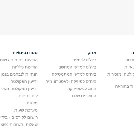
ה
מחקר
סטודנטים/יות
לטה
ביה"ס לכימיה
הודעות דחופות / שוט
איות
ביה"ס למדעי המחשב
הודעות כלליות
לטה ומזכירות
ביה"ס למדעי המתמטיקה
הנחיות לנבחנים בזמן 
ביה"ס לפיזיקה ולאסטרונומיה
ידיעון הפקולטה
ור בהוראה
החוג לגאופיזיקה
ידיעון הפקולטה משני
החוקרים שלנו
לוח בחינות
מלגות
מערכת שעות
רישום לקורסים - בידינ
שאלות ותשובות נפוצו