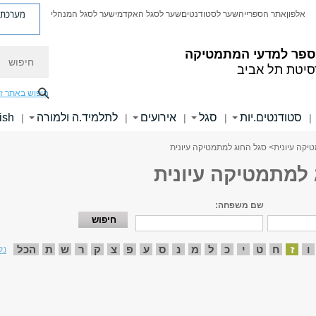
מערכת פ
אלפון
אתר הספרייה
שער לסטודנטים
שער לסגל האקדמי
שער לסגל המנהלי
חיפוש
ספר למדעי המתמטיקה
סיטת תל אביב
חיפוש באתר ז
סטודנטים.יות
סגל
אירועים
לתלמיד.ה ולמורה
ish
|
|
|
|
|
יקה עיונית
> סגל החוג למתמטיקה עיונית
 למתמטיקה עיונית
שם משפחה:
ו
ז
ח
ט
י
כ
ל
מ
נ
ס
ע
פ
צ
ק
ר
ש
ת
הכל
נק