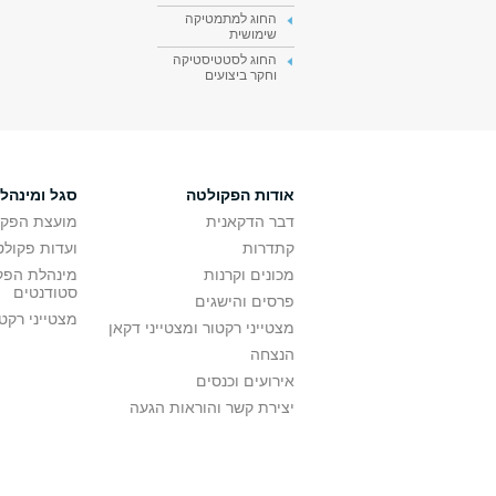
החוג למתמטיקה
שימושית
החוג לסטטיסטיקה
וחקר ביצועים
אודות הפקולטה
סגל ומינהל
דבר הדקאנית
מועצת הפקו
קתדרות
ועדות פקולט
מכונים וקרנות
מינהלת הפקו
סטודנטים
פרסים והישגים
מצטייני רקט
מצטייני רקטור ומצטייני דקאן
הנצחה
אירועים וכנסים
יצירת קשר והוראות הגעה