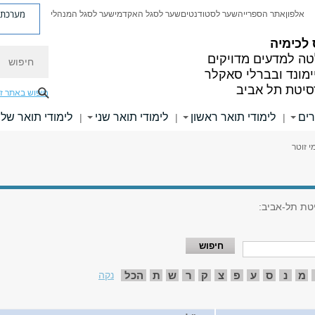
מערכת פ
אלפון
אתר הספרייה
שער לסטודנטים
שער לסגל האקדמי
שער לסגל המנהלי
לכימיה
חיפוש
ה למדעים מדויקים
ימונד ובברלי סאקלר
סיטת תל אביב
חיפוש באתר ז
רים
לימודי תואר ראשון
לימודי תואר שני
לימודי תואר שלי
|
|
|
 זוטר
טת תל-אביב:
מ
נ
ס
ע
פ
צ
ק
ר
ש
ת
הכל
נקה