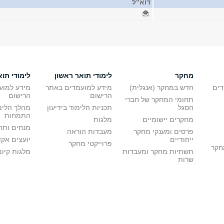
דוא"ל
מחקר
לימודי תואר ראשון
לימודי תוא
דים
חדש במחקר (אנגלית)
מידע למועמדים באתר
מידע למוע
הרישום
הרישום
תחומי המחקר של חברי
הסגל
תכניות הלימוד בידיעון
מהלך הלימ
התמחות
מחקרים יישומיים
מלגות
מנחים ותח
פרסים ומענקי מחקר
מעבדות הוראה
ייחודיים
יועצים אק
פרוייקטי מחקר
מחקר
תשתיות מחקר ומעבדות
מלגות קיום
שרות