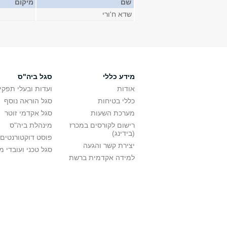
שם
מיקום
שדא ח'ורי
מידע כללי
סגל ביה"ס
אודות
ועדות ובעלי תפקי
כללי בטיחות
סגל הוראה נוסף
מערכת השעות
סגל אקדמי זוטר
רישום לקורסים במכרז
מינהלת ביה"ס
(בידינג)
פוסט דוקטורנטים
יצירת קשר והגעה
סגל טכני ועובדי 
למידה אקדמית ברשת