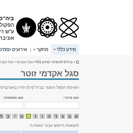
תוכן
תפריט
עליון
ראשי
ביה"ס 
הפקולט
ע"ש רי
אוניבר
מידע כללי
מחקר
אירועים וסמינ
|
הינך נמצא כאן
>
ביה"ס לכימיה
>
מידע כללי
>
סגל אקדמי
> סגל אקדמי
סגל אקדמי זוטר
רשימת הסגל הזוטר בביה"ס לכימיה באוניברסי
שם פרטי:
שם משפחה:
א
ב
ג
ד
ה
ו
ז
ח
ט
י
כ
ל
תוצאות חיפוש עבור האות ח