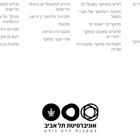
דים
חדש במחקר (אנגלית)
מידע למועמדים באתר
מידע למוע
הרישום
הרישום
תחומי המחקר של חברי
הסגל
תכניות הלימוד בידיעון
מהלך הלימ
התמחות
מחקרים יישומיים
מלגות
מנחים ותח
פרסים ומענקי מחקר
מעבדות הוראה
ייחודיים
יועצים אק
פרוייקטי מחקר
מחקר
תשתיות מחקר ומעבדות
מלגות קיום
שרות