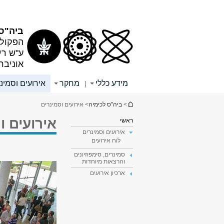
תוכן
תפריט
עליון
ראשי
ביה"ס 
הפקולט
ע"ש רי
אוניבר
מידע כללי
מחקר
אירועים וסמינ
|
הינך נמצא כאן
>
ביה"ס לכימיה
> אירועים וסמינרים
אירועים ו
ראשי
אירועים וסמינרים
לוח אירועים
סמינרים, סימפוזיונים
והרצאות מיוחדות
ארכיון אירועים