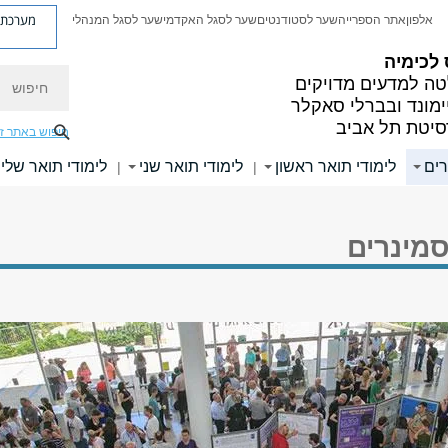
מערכת פ
אלפון
אתר הספרייה
שער לסטודנטים
שער לסגל האקדמי
שער לסגל המנהלי
לכימיה
חיפוש
ה למדעים מדויקים
ימונד ובברלי סאקלר
סיטת תל אביב
חיפוש באתר ז
רים
לימודי תואר ראשון
לימודי תואר שני
לימודי תואר שלי
|
|
סמינרים