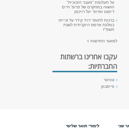
על תעלומת "מעבר הזכוכית"
הושגה במחקרם של פרופ' חיים
דימנט ופרופ' יעל רויכמן
ברכות לתומר דויד קידר על זכייתו
במלגת אדמס היוקרתית לשנת
תשפ"ז
למאגר החדשות >
עקבו אחרינו ברשתות
החברתיות:
טוויטר
פייסבוק
ר שני
לימודי תואר שלישי