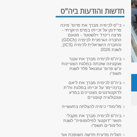
חדשות והודעות ביה"ס
בי"ס לכימיה מברך את פרופ' מיכה
פרידמן על זכייתו בפרס היוקרתי -
מרצה ריכרד וילשטטר - מטעם
החברה הגרמנית לכימיה (GDCh)
והחברה הישראלית לכימיה (ICS),
לשנת 2026
ביה"ס לכימיה מברך את ענבר
אנקונינה שזכתה במלגת הצטיינות
ע"ש פרופ' עמנואל פלד לשנת
תשפ"ו
ביה"ס לכימיה מברך את ליאם
ברנהיימר על זכייתו במלגת ות"ת
לדוקטורנטים מצטיינים במדע
וטכנולוגיה קוונטיים
מלימודי כימיה להצלחה בתעשייה
ביה"ס לכימיה מברך את מקבלי
תואר "דוקטור לפילוסופיה" לשנת
הלימודים תשפ"ו
תגלית מדעית חדשה השופכת אור