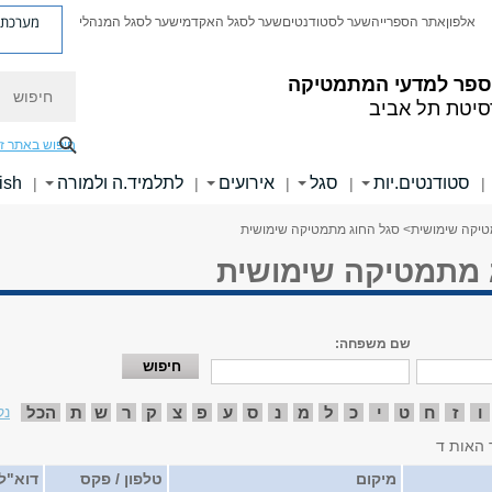
מערכת פ
אלפון
אתר הספרייה
שער לסטודנטים
שער לסגל האקדמי
שער לסגל המנהלי
חיפוש
ספר למדעי המתמטיקה
סיטת תל אביב
חיפוש באתר ז
סטודנטים.יות
סגל
אירועים
לתלמיד.ה ולמורה
ish
|
|
|
|
|
טיקה שימושית
> סגל החוג מתמטיקה שימושית
 מתמטיקה שימושית
שם משפחה:
ו
ז
ח
ט
י
כ
ל
מ
נ
ס
ע
פ
צ
ק
ר
ש
ת
הכל
נק
 האות ד
מיקום
טלפון / פקס
דוא"ל