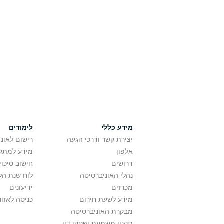
מידע כללי
לימודים
יצירת קשר ודרכי הגעה
רישום לאונ
אלפון
מידע למתענ
דרושים
חישוב סיכוי
נהלי האוניברסיטה
לוח שנת הל
מכרזים
ידיעונים
מידע לשעת חירום
כניסה לאזור
מבקרת האוניברסיטה
תקנון משמעת ופסקי דין