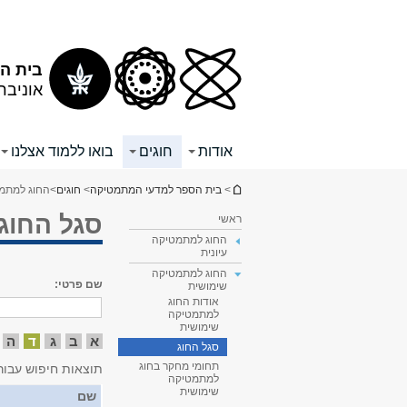
תוכן
תפריט
עליון
ראשי
בית ה
אוניבר
אודות
חוגים
בואו ללמוד אצלנו
הינך נמצא כאן
>
בית הספר למדעי המתמטיקה
>
חוגים
>
החוג למתמ
סגל החוג
ראשי
החוג למתמטיקה
עיונית
החוג למתמטיקה
שם פרטי:
שימושית
אודות החוג
למתמטיקה
שימושית
א
ב
ג
ד
ה
סגל החוג
תחומי מחקר בחוג
תוצאות חיפוש עבור
למתמטיקה
שימושית
שם