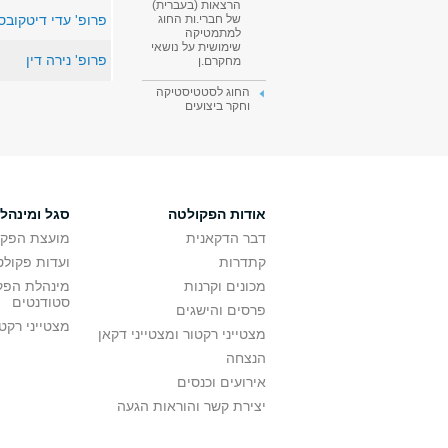
הרצאות (בעברית)
פרופ' עדי דיטקובס
של חברי.ות החוג
למתמטיקה
שימושית על נושאי
פרופ' נירה דין
מחקרם.ן
החוג לסטטיסטיקה
וחקר ביצועים
אודות הפקולטה
סגל ומינהל
דבר הדקאנית
מועצת הפקו
קתדרות
ועדות פקולט
מכונים וקרנות
מינהלת הפקו
סטודנטים
פרסים והישגים
מצטייני רקט
מצטייני רקטור ומצטייני דקאן
הנצחה
אירועים וכנסים
יצירת קשר והוראות הגעה