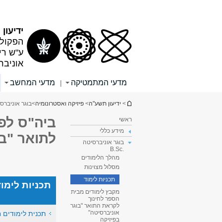
תוכן
תפריט
עליון
ראשי
ידיעון
הפקולט
ע"ש רי
אוניבר
מדעי המתמטיקה
מדעי המחשב
|
הינך נמצא כאן
>
ידיעון תשע"ה
>
פיזיקה ואסטרונומיה
>
בוגר אוניברסיטה 
ביה"ס לפי
ראשי
מידע כללי
לתואר "בו
בוגר אוניברסיטה
.B.Sc
מהלך הלימודים
מסלול מצוינות
תכניות לימוד
תכניות לימוד
מקבץ לימודים מבית
הספר לחינוך
לקראת התואר "בוגר
אוניברסיטה"
תכנית לימודים ח
בפיזיקה