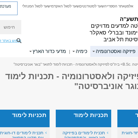
מערכת פ
אלפון
אתר הספרייה
שער לסטודנטים
שער לסגל האקדמי
שער לסגל המנהלי
 תשע"ה
חיפוש
ה למדעים מדויקים
ימונד ובברלי סאקלר
סיטת תל אביב
חיפוש באתר ז
פיזיקה ואסטרונומיה
כימיה
מדעי כדור הארץ
|
.B.Sc
> ביה"ס לפיזיקה ולאסטרונומיה - תכניות לימוד לתואר "בוגר אוניברסיטה"
זיקה ולאסטרונומיה - תכניות לימוד
גר אוניברסיטה"
תכניות לימוד
תכניות לימוד
ד-חוגית
תכנית לימודים בפיזיקה
תכנית לימודים דו-חוגית
חוג ראשי, ובמתמטיקה
עם מדעי המחשב