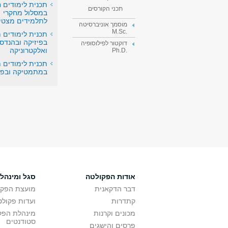
תכנית לימודים ח
תכני הקורסים
במסלול מחקרי
לתלמידים מצטיי
מוסמך אוניברסיטה
.M.Sc
תכנית לימודים 
בפיזיקה ובהנד
דוקטור לפילוסופיה
ואלקטרוניקה
.Ph.D
תכנית לימודים 
במתמטיקה ובפי
אודות הפקולטה
סגל ומינהל
דבר הדקאנית
מועצת הפקו
קתדרות
ועדות פקולט
מכונים וקרנות
מינהלת הפקו
סטודנטים
פרסים והישגים