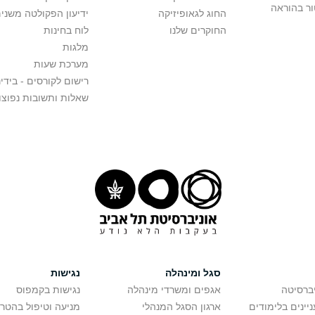
ור בהוראה
החוג לגאופיזיקה
ידיעון הפקולטה משני
החוקרים שלנו
לוח בחינות
מלגות
מערכת שעות
רישום לקורסים - בידינ
שאלות ותשובות נפוצו
סגל ומינהלה
נגישות
יברסיטה
אגפים ומשרדי מינהלה
נגישות בקמפוס
יינים בלימודים
ארגון הסגל המנהלי
מניעה וטיפול בהטר