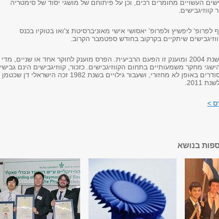
ישים העשויים מחומרים רכים, וכן על פיתוחם של מושגי יסוד של סימטריה
 קווזיגבישים.
לפרופ' ליפשיץ ולפרופ' יאסושי אישי מאוניברסיטת צ'ואו בטוקיו בכנס
פרס דובואה נוסד בשנת 2004 ומוענק זו הפעם הרביעית. הפרס מוענק לחוקר אחד או שניים, מדי
ישגי מחקר משמעותיים בתחום הקווזיגבישים. כזכור, קווזיגבישים הינם גבישי
שבהם האטומים מסודרים באופן לא מחזורי, ושעבור גילויים בשנת 1982 זכה הישראלי דן שכטמן
 2011.
ס >
ספות בנושא