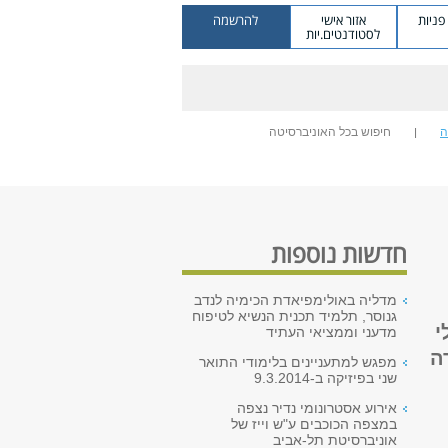
ניות
אזור אישי
להרשמה
לסטודנטים.יות
ה
חיפוש בכל האוניברסיטה
חדשות נוספות
מדליה באולימפיאדת הכימיה לנדב
גנוסר, תלמיד תכנית הנשיא לטיפוח
י
מדעני וממציאי העתיד
2013, כהוקרה
מפגש למתעניינים בלימודי התואר
שני בפיזיקה ב-9.3.2014
אירוע אסטרונומי נדיר נצפה
במצפה הכוכבים ע"ש וייז של
אוניברסיטת תל-אביב