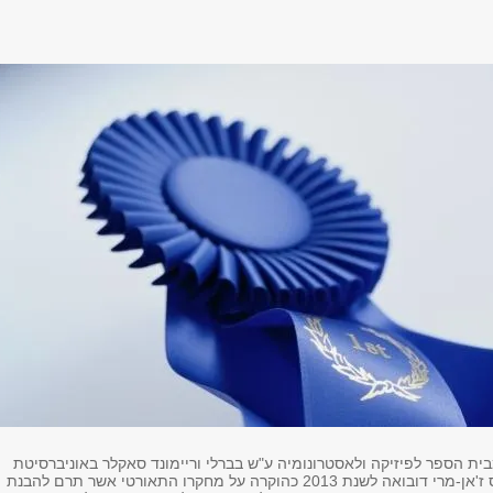
מבית הספר לפיזיקה ולאסטרונומיה ע"ש בברלי וריימונד סאקלר באוניברסיטת
תל-אביב, זכה בפרס ז'אן-מרי דובואה לשנת 2013 כהוקרה על מחקרו התאורטי אשר תרם להבנת