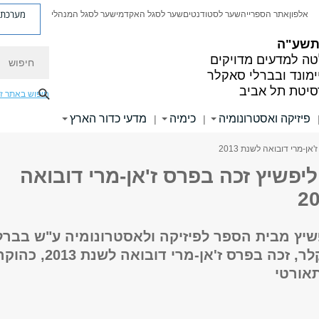
מערכת פ
אלפון
אתר הספרייה
שער לסטודנטים
שער לסגל האקדמי
שער לסגל המנהלי
 תשע"ה
חיפוש
ה למדעים מדויקים
ימונד ובברלי סאקלר
סיטת תל אביב
חיפוש באתר ז
פיזיקה ואסטרונומיה
כימיה
מדעי כדור הארץ
|
|
אן-מרי דובואה לשנת 2013
 ליפשיץ זכה בפרס ז'אן-מרי דובואה
פשיץ מבית הספר לפיזיקה ולאסטרונומיה ע"ש בברל
וריימונד סאקלר, זכה בפרס ז'אן-מרי דובואה לשנת 
אורטי