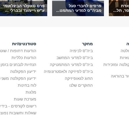
אדת
פרסים לחברי סגל
פרס סאקלר הבינלאומי
ר, תל...
מביה"ס למדעי המתמט...
ע"ש ריימונד ובברלי ...
ה
מחקר
סטודנטים/יות
לטה
ביה"ס לכימיה
הודעות דחופות / שוט
איות
ביה"ס למדעי המחשב
הודעות כלליות
לטה ומזכירות
ביה"ס למדעי המתמטיקה
הנחיות לנבחנים בזמן 
ביה"ס לפיזיקה ולאסטרונומיה
ידיעון הפקולטה
ור בהוראה
החוג לגאופיזיקה
ידיעון הפקולטה משני
החוקרים שלנו
לוח בחינות
מלגות
מערכת שעות
רישום לקורסים - בידינ
שאלות ותשובות נפוצו