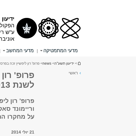
תוכן
תפריט
עליון
ראשי
ידיעון
הפקולט
ע"ש רי
אוניבר
מדעי המתמטיקה
מדעי המחשב
|
|
הינך נמצא כאן
>
ידיעון תשע"ה
>
news
> פרופ' רון ליפשיץ זכה בפרס ז'
ראשי
פרופ' רון
לשנת 2013
פרופ' רון לי
על מחקרו הת
21 יולי 2014