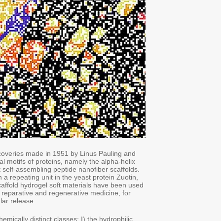
Self-assembling peptide scaffolds can be traced back to the
his colleagues, who reported the molecular structures of the 
and the β-sheet. These secondary structures are the molecula
In 1990 a serendipitous discovery of an ionic self-complementa
launched peptides as well-defined materials. Since then, pep
as 3D scaffolds for the serum-free culture of animal tissue an
accelerated wound healing and in surgical applications and s
Ever since proteins were discovered, proteins have been classif