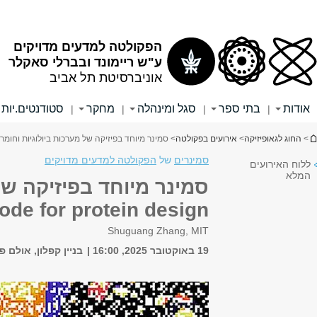
אלפון
אתר הספרייה
שער לסטודנטים
שער לסגל האקדמי
שער לסגל המנהלי
חיפוש
חיפוש באתר זה
חיפוש בכל האוניברסיטה
גרים.ות
English
|
סמינר מיוחד בפיזיקה של מערכות ביולוגיות וחומרים רכים: Self-
assembling peptides and the