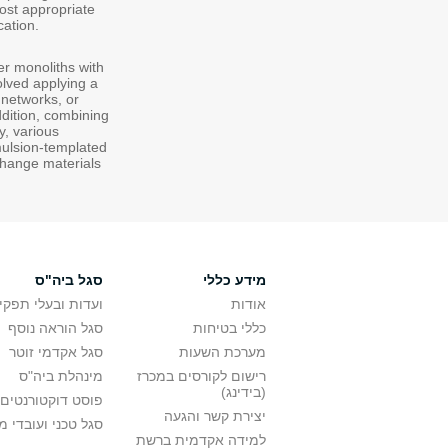
most appropriate
cation.
r monoliths with
lved applying a
 networks, or
ddition, combining
y, various
mulsion-templated
change materials
מידע כללי
סגל ביה"ס
אודות
ועדות ובעלי תפקי
כללי בטיחות
סגל הוראה נוסף
מערכת השעות
סגל אקדמי זוטר
רישום לקורסים במכרז
מינהלת ביה"ס
(בידינג)
פוסט דוקטורנטים
יצירת קשר והגעה
סגל טכני ועובדי 
למידה אקדמית ברשת