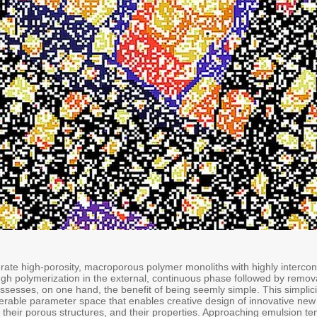
ate high-porosity, macroporous polymer monoliths with highly interco
h polymerization in the external, continuous phase followed by removal
sesses, on one hand, the benefit of being seemly simple. This simplici
siderable parameter space that enables creative design of innovative new
 their porous structures, and their properties. Approaching emulsion te