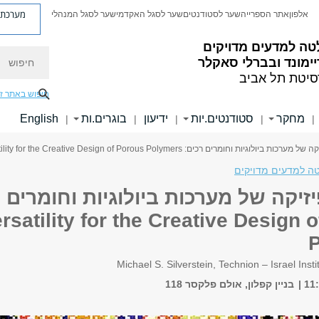
מערכת פ
אלפון
אתר הספרייה
שער לסטודנטים
שער לסגל האקדמי
שער לסגל המנהלי
טה למדעים מדויקים
חיפוש
ימונד ובברלי סאקלר
סיטת תל אביב
חיפוש באתר ז
מחקר
סטודנטים.יות
ידיעון
בוגרים.ות
English
|
|
|
|
|
ות וחומרים רכים: Emulsion Templating: DIY Versatility for the Creative Design of Porous Polymers
ה למדעים מדויקים
rsatility for the Creative Design 
Michael S. Silverstein, Technion – Israel Inst
בניין קפלון, אולם פלקסר 118