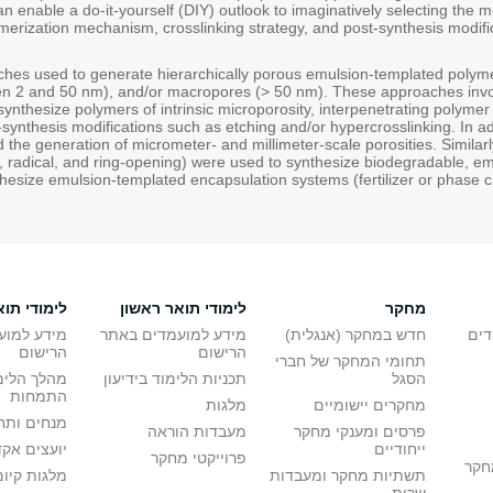
can enable a do-it-yourself (DIY) outlook to imaginatively selecting the 
lymerization mechanism, crosslinking strategy, and post-synthesis modifi
ches used to generate hierarchically porous emulsion-templated polyme
n 2 and 50 nm), and/or macropores (> 50 nm). These approaches invo
ynthesize polymers of intrinsic microporosity, interpenetrating polymer
synthesis modifications such as etching and/or hypercrosslinking. In a
he generation of micrometer- and millimeter-scale porosities. Similarl
 radical, and ring-opening) were used to synthesize biodegradable, e
nthesize emulsion-templated encapsulation systems (fertilizer or phase 
מחקר
לימודי תואר ראשון
לימודי תוא
דים
חדש במחקר (אנגלית)
מידע למועמדים באתר
מידע למוע
הרישום
הרישום
תחומי המחקר של חברי
הסגל
תכניות הלימוד בידיעון
מהלך הלימ
התמחות
מחקרים יישומיים
מלגות
מנחים ותח
פרסים ומענקי מחקר
מעבדות הוראה
ייחודיים
יועצים אק
פרוייקטי מחקר
מחקר
תשתיות מחקר ומעבדות
מלגות קיום