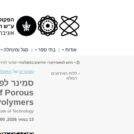
תוכן
תפריט
עליון
ראשי
הפקול
ע"ש רי
אוניבר
אודות
בתי ספר
סגל ומינהלה
|
|
הינך נמצא כאן
>
החוג לגאופיזיקה
>
אירועים בפקולטה
> סמינר לפיזיקה של מערכות ביולוגי
סמינרים
של
הפקולט
ללוח האירועים
המלא
of Porous
Polymers
itute of Technology
13 במאי 2026, 11:00