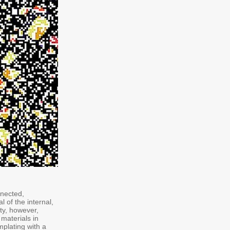
nnected,
 of the internal,
ty, however,
 materials in
mplating with a