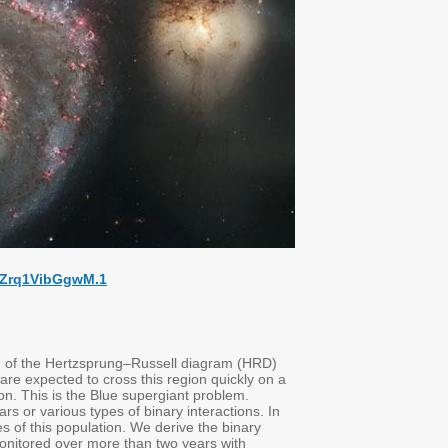
Zoom:
https://tau-ac-il.zoom.us/j/81239615480?pwd=qynx9
Speaker 1: Zehava Zina Katabi (TAU)
The origin of Blue Supergiants: a multiplicity perspective
Abstract: Blue supergiants (BSGs) are evolved massive stars that 
where standard single-star evolution predicts very few stars should 
thermal timescale, yet observations consistently reveal a dense, per
Several solutions have been proposed, invoking either enhanced mixin
this talk, I will present the first bias-controlled constraints on the mu
fraction and orbital properties of 254 BSGs in the Small Magellani