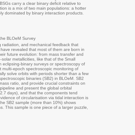
VLT/FLAMES within the Binarity at LOw Metallicity (BLOeM) survey. I 
their likely main-sequence progenitors. Moreover, I will demonstrate
population consistent with an extended main sequence, and a cooler
Speaker 2: Tom Sayada (TAU)
Double-Lined B-type Binaries in the Small Magellanic Cloud: Orbit
Abstract: Massive stars (M > 8 M⊙) drive much of the chemical enri
shape their host galaxies. Studies in the Milky Way and the Large 
close pairs (periods shorter than a few years). The orbits of these b
mergers to the supernovae and compact-object remnants they leave be
Magellanic Cloud, prior information on orbits of massive stars has 
individual systems. The Binarity at LOw Metallicity (BLOeM) survey 
nearly one thousand massive stars in the SMC, with enough cadence 
years. Here, I will present results obtained for 66 B-dwarf and B-g
systems have the unique advantage of providing a direct empirical m
models of star formation and tidal interaction. In my talk, I will desc
properties of the population. We find that the orbits are typically 
toward equal masses with a clear preference for near-twin pairs. In ad
observed for periods below 2 days. We further find that a non-negl
evidence of additional companions, placing them in triple or quadrup
necessary to investigate the dependence of multiplicity on metallicity
Recording >