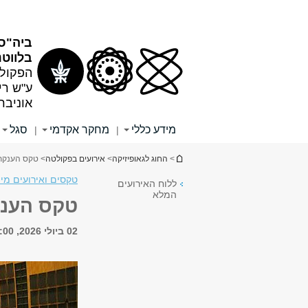
תוכן
תפריט
עליון
ראשי
ביה"ס
בלווטנ
הפקולט
ע"ש רי
אוניבר
מידע כללי
מחקר אקדמי
סגל
|
|
הינך נמצא כאן
>
החוג לגאופיזיקה
>
אירועים בפקולטה
> טקס הענקת תאר
טקסים ואירועים מי
ללוח האירועים
המלא
טקס הענקת 
02 ביולי 2026, 19:00