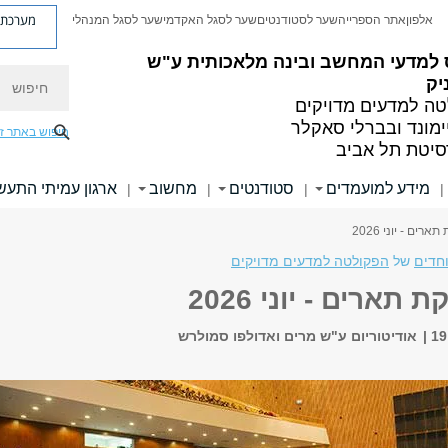
מערכת פ
אלפון
אתר הספרייה
שער לסטודנטים
שער לסגל האקדמי
שער לסגל המנהלי
 למדעי המחשב ובינה מלאכותית ע"ש
חיפוש
יק
ה למדעים מדויקים
ימונד ובברלי סאקלר
חיפוש באתר ז
סיטת תל אביב
מידע למועמדים
סטודנטים
מחשוב
ארגון עמיתי התעש
|
|
|
|
ים - יוני 2026
וחדים
של
הפקולטה למדעים מדויקים
תארים - יוני 2026
אודיטוריום ע"ש מרים ואדולפו סמולרש