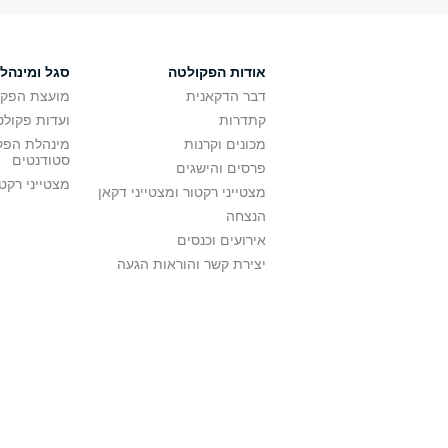
אודות הפקולטה
סגל ומינהל
דבר הדקאנית
מועצת הפקו
קתדרות
ועדות פקולט
מכונים וקרנות
מינהלת הפקו
סטודנטים
פרסים והישגים
מצטייני רקט
מצטייני רקטור ומצטייני דקאן
הנצחה
אירועים וכנסים
יצירת קשר והוראות הגעה