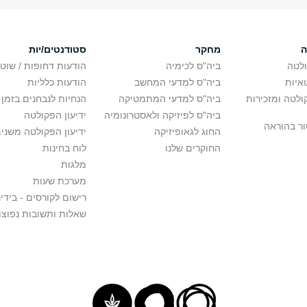
ה
מחקר
סטודנטים/יות
לטה
ביה"ס לכימיה
הודעות דחופות / שוט
איות
ביה"ס למדעי המחשב
הודעות כלליות
לטה ומזכירות
ביה"ס למדעי המתמטיקה
הנחיות לנבחנים בזמן 
ביה"ס לפיזיקה ולאסטרונומיה
ידיעון הפקולטה
ור בהוראה
החוג לגאופיזיקה
ידיעון הפקולטה משני
החוקרים שלנו
לוח בחינות
מלגות
מערכת שעות
רישום לקורסים - בידינ
שאלות ותשובות נפוצו