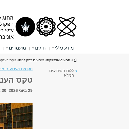
תוכן
תפריט
עליון
ראשי
החוג ל
הפקולט
ע"ש רי
אוניבר
מידע כללי
חוגים
מועמדים
|
|
|
הינך נמצא כאן
>
החוג לגאופיזיקה
>
אירועים בפקולטה
> טקס הענקת תאר
טקסים ואירועים מי
ללוח האירועים
המלא
טקס הענקת 
29 ביוני 2026, 18:30