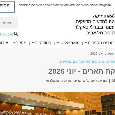
מערכת פ
אלפון
אתר הספרייה
שער לסטודנטים
שער לסגל האקדמי
שער לסגל המנהלי
גאופיזיקה
חיפוש
ה למדעים מדויקים
ימונד ובברלי סאקלר
סיטת תל אביב
חיפוש באתר ז
בוגרים מספרים
תואר שלישי
סטודנטים
מחקר
אירוע
|
|
|
|
ים - יוני 2026
וחדים
של
הפקולטה למדעים מדויקים
תארים - יוני 2026
אודיטוריום ע"ש מרים ואדולפו סמולרש