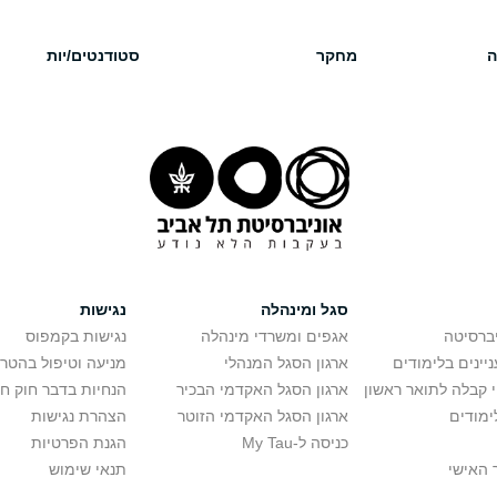
ה
מחקר
סטודנטים/יות
סגל ומינהלה
נגישות
יברסיטה
אגפים ומשרדי מינהלה
נגישות בקמפוס
יינים בלימודים
ארגון הסגל המנהלי
מניעה וטיפול בהטר
י קבלה לתואר ראשון
ארגון הסגל האקדמי הבכיר
הנחיות בדבר חוק ח
ימודים
ארגון הסגל האקדמי הזוטר
הצהרת נגישות
כניסה ל-My Tau
הגנת הפרטיות
 האישי
תנאי שימוש