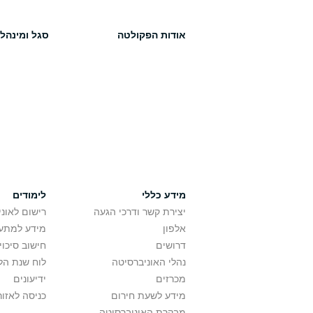
אודות הפקולטה
סגל ומינהל
מידע כללי
לימודים
יצירת קשר ודרכי הגעה
רישום לאונ
אלפון
מידע למתענ
דרושים
חישוב סיכוי
נהלי האוניברסיטה
לוח שנת הל
מכרזים
ידיעונים
מידע לשעת חירום
כניסה לאזור
מבקרת האוניברסיטה