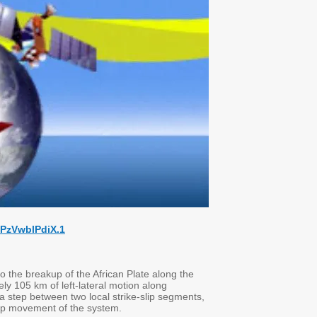
Zoom:
https://tau-ac-il.zoom.us/j/89059154709?pwd=u4Gphp
Abstract:
Since the Miocene, most of the tectonic activity in the east Levant r
Dead Sea Transform. The southern part of this system accommodate
segmented, en-echelon strike-slip faults. The Dead Sea Basin (DSB)
The Jericho Fault and the Arava Fault, and likely accommodates the