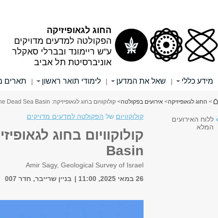
אלפון
אתר הספרייה
שער לסטודנטים
שער לסגל האקדמי
שער לסגל המנהלי
חיפוש
חיפוש באתר זה
חיפוש בכל האוניברסיטה
ידע לסטודנט
מחקר
אירועים
English
|
|
|
יום בחוג לגאופיזיקה: Active faulting along the Dead Sea