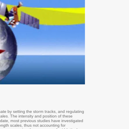
Zoom:
https://tau-ac-il.zoom.us/j/85032703038
Abstract:
Transient mid-latitude atmospheric waves shape the extra-tropical w
the distribution of heat, moisture, and momentum from daily to multi
waves are projected to change considerably by the end of this centu
the future changes in atmospheric waves by pooling together waves w