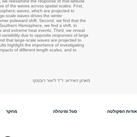
potential different responses across wavelengths to anthropogenic 
atmospheric waves to anthropogenic emissions by separately analyzi
we aim to understand the seasonal asymmetry in the future changes
intensify in winter, but to shift poleward in summer. We find that st
intensification, while a reduced intensity of small-scale waves cont
scale-dependent response of the waves manifests in temperature vari
coming decades, towards spatially larger and less persistent tempe
that changes in atmospheric waves in boreal winter do not emerge fr
and small wavelengths. By separately analyzing large- and small-sc
intensify and emerge from the internal variability during the 21st ce
scale-dependent changes in the mid-latitude climate, to avoid maskin
provide more accurate climate projections.
סטודנטים/יות
בתי הספר בפקולטה