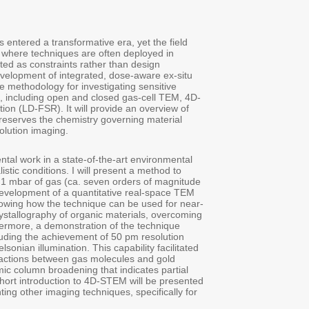
Abstract:
Transmission electron micros
still operates within a frag
isolation and electron-dose 
parameters. This presentatio
and in-situ platforms designe
materials by coordinating mu
STEM, and low-dose focal-ser
the possibility of tailoring 
reactivity and its native stat
The first part of this talk f
TEM (ETEM) for catalytic syst
inspect the information limi
more than for a standard TE
method called LD-FSR will b
atomic-resolution imaging an
the size limitations of X-ray
while using the ETEM will be
under gas exposure with mono
the direct observation of s
nanoparticle surfaces, reveal
gas activation. In the last p
alongside results of its use 
organic crystalline polymers.