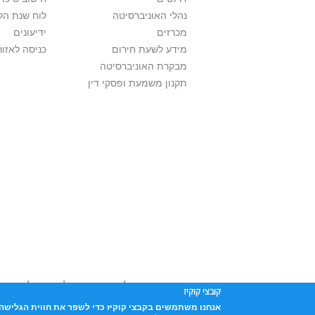
נהלי האוניברסיטה
לוח שנת הל
מכרזים
ידיעונים
מידע לשעת חירום
כניסה לאזור
מבקרת האוניברסיטה
תקנון משמעת ופסקי דין
אוניברסיטת תל אביב עושה כל מאמץ לכבד זכו
קובצי קוקיז
שנעשה בתכנים אלה לדעתך מפר זכויות
נא לפ
אנחנו משתמשים בקבצי קוקיז כדי לשפר את חווית הגלישה 
אוניברסיטת תל-אביב, ת.ד. 39040, תל-אביב 6997801