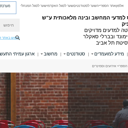
מערכת פ
אלפון
אתר הספרייה
שער לסטודנטים
שער לסגל האקדמי
שער לסגל המנהלי
 למדעי המחשב ובינה מלאכותית ע"ש
חיפוש
יק
ה למדעים מדויקים
ימונד ובברלי סאקלר
חיפוש באתר ז
סיטת תל אביב
מידע למועמדים
סטודנטים
מחשוב
ארגון עמיתי התעשי
|
|
|
|
 הספר
> אירועים וסמינרים