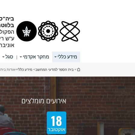
תוכן
תפריט
עליון
ראשי
ביה"ס
בלווטנ
הפקולט
ע"ש רי
אוניבר
מידע כללי
מחקר אקדמי
סגל
|
הינך נמצא כאן
>
בית הספר למדעי המחשב
>
מידע כללי
>
אודות בית
אירועים מומלצים
אירועים מומלצים
06
18
אוגוסט
אוקטובר