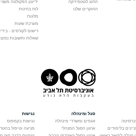
החוג לגאופיזיקה
ידיעון הפקולטה משני
החוקרים שלנו
לוח בחינות
מלגות
מערכת שעות
רישום לקורסים - בידינ
שאלות ותשובות נפוצו
סגל ומינהלה
נגישות
יברסיטה
אגפים ומשרדי מינהלה
נגישות בקמפוס
יינים בלימודים
ארגון הסגל המנהלי
מניעה וטיפול בהטר
י קבלה לתואר ראשון
ארגון הסגל האקדמי הבכיר
הנחיות בדבר חוק ח