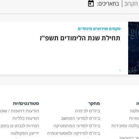
הקרוב
בתאריכים:
טקסים ואירועים מיוחדים
תחילת שנת הלימודים תשפ"ז
.
ה
מחקר
סטודנטים/יות
לטה
ביה"ס לכימיה
הודעות דחופות / שוט
איות
ביה"ס למדעי המחשב
הודעות כלליות
לטה ומזכירות
ביה"ס למדעי המתמטיקה
הנחיות לנבחנים בזמן 
ביה"ס לפיזיקה ולאסטרונומיה
ידיעון הפקולטה
ור בהוראה