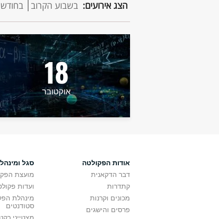
הצג אירועים:
בשבוע הקרוב
בחודש 
18
אוקטובר
אודות הפקולטה
סגל ומינהל
דבר הדקאנית
מועצת הפקו
קתדרות
ועדות פקולט
מכונים וקרנות
מינהלת הפקו
סטודנטים
פרסים והישגים
מצטייני רקט