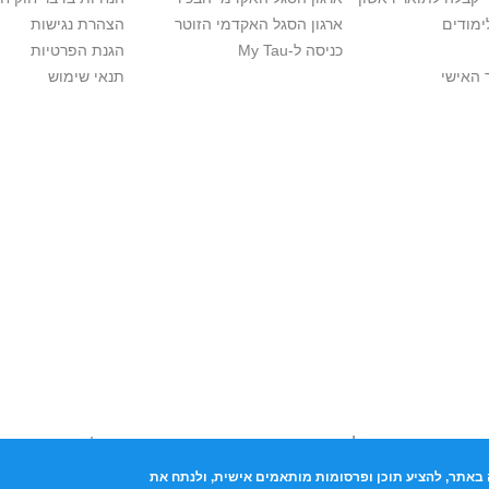
ימודים
ארגון הסגל האקדמי הזוטר
הצהרת נגישות
כניסה ל-My Tau
הגנת הפרטיות
 האישי
תנאי שימוש
יות יוצרים. אם בבעלותך זכויות יוצרים בתכנים שנמצאים פה ו/או השימוש ש
נות בהקדם לכתובת שכאן >>
באתר, להציע תוכן ופרסומות מותאמים אישית, ולנתח את